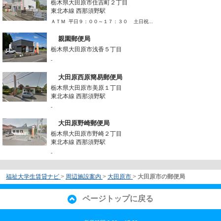
栃木県大田原市住吉町２丁目
東北本線 西那須野駅
ＡＴＭ 平日９：００～１７：３０ 土日祝...
親園郵便局
栃木県大田原市浅香５丁目
-
大田原西原簡易郵便局
栃木県大田原市美原１丁目
東北本線 西那須野駅
-
大田原野崎郵便局
栃木県大田原市野崎２丁目
東北本線 西那須野駅
-
福祉大学生賃貸ナビ
>
周辺施設案内
>
大田原市
>
大田原市の郵便局
ページトップに戻る