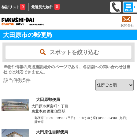
0
0
検討リスト
最近見た物件
お問合せ
大田原市の郵便局
スポットを絞り込む
※物件情報の周辺施設紹介のページであり、各店舗への問い合わせは当
社では対応できません。
該当件数
5
件
大田原郵便局
大田原市新富町１丁目
東北本線 西那須野駅
・郵便窓口9:30～19:00（平日） ・ゆうゆう窓口0:00～24:00（毎日）
・貯金窓...
大田原住吉郵便局