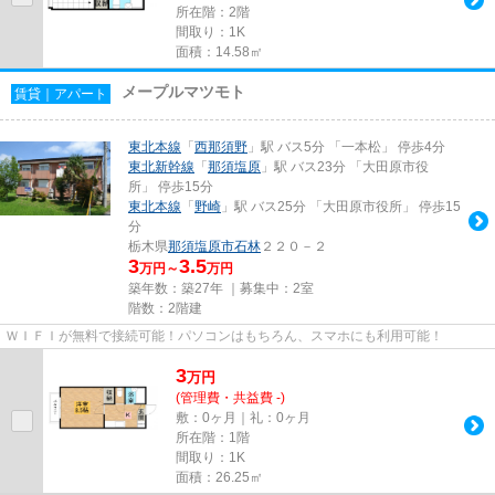
所在階：2階
間取り：1K
面積：14.58㎡
メープルマツモト
賃貸｜アパート
東北本線
「
西那須野
」駅 バス5分 「一本松」 停歩4分
東北新幹線
「
那須塩原
」駅 バス23分 「大田原市役
所」 停歩15分
東北本線
「
野崎
」駅 バス25分 「大田原市役所」 停歩15
分
栃木県
那須塩原市
石林
２２０－２
3
3.5
万円～
万円
築年数：築27年 ｜募集中：
2室
階数：2階建
ＷＩＦＩが無料で接続可能！パソコンはもちろん、スマホにも利用可能！
3
万
円
(管理費・共益費 -)
敷：0ヶ月｜礼：0ヶ月
所在階：1階
間取り：1K
面積：26.25㎡