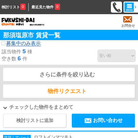
0
0
検討リスト
最近見た物件
お問合せ
那須塩原市 賃貸一覧
募集中のみ表示
5
該当物件
棟
6
空き数
件
さらに条件を絞り込む
物件リクエスト
チェックした物件をまとめて
検討リストに追加
お問い合わせ
ロフトインマツモト
賃貸｜アパート