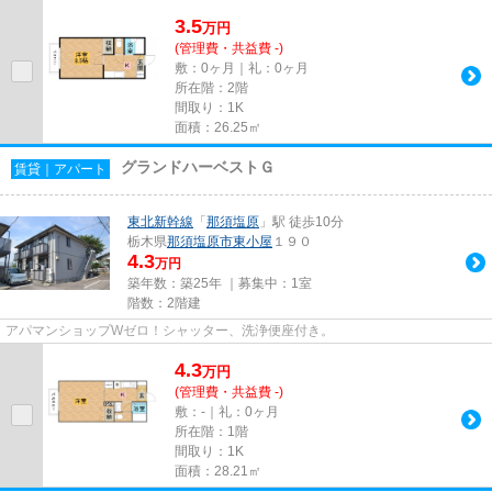
3.5
万
円
(管理費・共益費 -)
敷：0ヶ月｜礼：0ヶ月
所在階：2階
間取り：1K
面積：26.25㎡
グランドハーベストＧ
賃貸｜アパート
東北新幹線
「
那須塩原
」駅 徒歩10分
栃木県
那須塩原市
東小屋
１９０
4.3
万円
築年数：築25年 ｜募集中：
1室
階数：2階建
アパマンショップWゼロ！シャッター、洗浄便座付き。
4.3
万
円
(管理費・共益費 -)
敷：-｜礼：0ヶ月
所在階：1階
間取り：1K
面積：28.21㎡