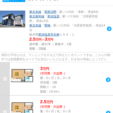
東北本線
「
西那須野
」駅 バス6分 「本町」 停歩6分
東北新幹線
「
那須塩原
」駅 バス18分 「大田原市役
所」 停歩14分
東北本線
「
野崎
」駅 バス25分 「大田原市役所」 停歩14
分
栃木県
那須塩原市
石林
１６９－１
2.5
3
万円～
万円
築年数：築31年 ｜募集中：
2室
階数：2階建
場所が平坦なのは、ランニングをする上で抑えたいポイントですね。こちらの物
件では初期費用をカードでお支払いいただけます。行き先や用途によって2つの
路線が選べるので、移動に便利...
3
万
円
(管理費・共益費 -)
敷：0ヶ月｜礼：0ヶ月
所在階：1階
間取り：1K
面積：19.44㎡
2.5
万
円
(管理費・共益費 -)
敷：0ヶ月｜礼：0ヶ月