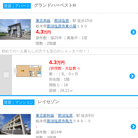
グランドハーベストH
賃貸｜アパート
東北本線
「
那須塩原
」駅 徒歩15分
栃木県
那須塩原市
東小屋
１９０
4.3
万円
築年数：築25年 ｜募集中：
1室
階数：2階建
初めての一人暮らしの方でも安心のシャッター付！！
4.3
万
円
(管理費・共益費 -)
敷：-｜礼：0ヶ月
所在階：1階
間取り：1K
面積：28.21㎡
レイセゾン
賃貸｜マンション
東北新幹線
「
那須塩原
」駅 徒歩9分
栃木県
那須塩原市
島方
５８６－５
-
築年数：築14年
階数：3階建