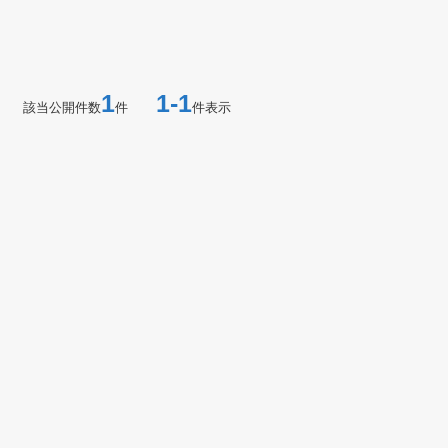
1
1-1
該当公開件数
件
件表示