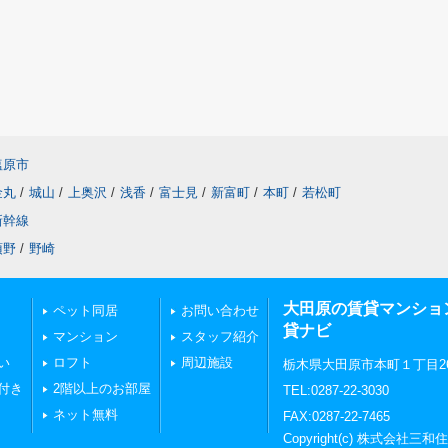
塩原市
金丸
/
城山
/
上奥沢
/
浅香
/
富士見
/
新富町
/
本町
/
若松町
新幹線
須野
/
野崎
大田原の賃貸マンショ
ペット同居
お問い合わせ
貸ナビ
マンション
スタッフ紹介
い
ロフト
周辺施設
栃木県大田原市本町１丁目269
付き
2階以上のお部屋
TEL:0287-22-3030
ネット無料
FAX:0287-22-7465
Copyright(c) 株式会