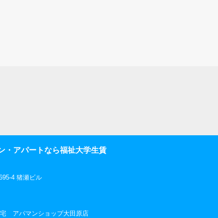
ン・アパートなら福祉大学生賃
5-4 猪瀬ビル
社三和住宅 アパマンショップ大田原店