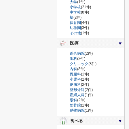
大学
(1件)
小学校
(21件)
中学校
(8件)
塾
(2件)
保育園
(4件)
幼稚園
(3件)
その他
(1件)
医療
総合病院
(2件)
歯科
(2件)
クリニック
(8件)
内科
(8件)
胃腸科
(1件)
小児科
(2件)
皮膚科
(2件)
整形外科
(2件)
産婦人科
(1件)
眼科
(2件)
整骨院
(1件)
動物病院
(1件)
食べる