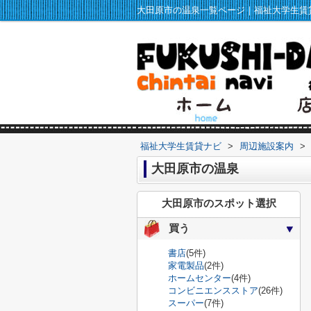
福祉大学生賃貸ナビ
>
周辺施設案内
>
大田原市の温泉
大田原市のスポット選択
買う
書店
(5件)
家電製品
(2件)
ホームセンター
(4件)
コンビニエンスストア
(26件)
スーパー
(7件)