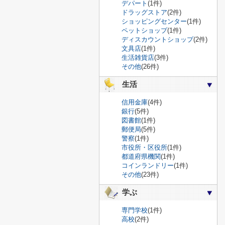
デパート
(1件)
ドラッグストア
(2件)
ショッピングセンター
(1件)
ペットショップ
(1件)
ディスカウントショップ
(2件)
文具店
(1件)
生活雑貨店
(3件)
その他
(26件)
生活
信用金庫
(4件)
銀行
(5件)
図書館
(1件)
郵便局
(5件)
警察
(1件)
市役所・区役所
(1件)
都道府県機関
(1件)
コインランドリー
(1件)
その他
(23件)
学ぶ
専門学校
(1件)
高校
(2件)