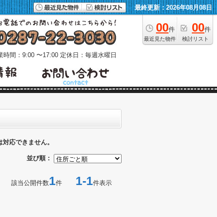
最終更新：2026年08月08日
00
00
件
件
最近見た物件
検討リスト
時間：9:00 〜17:00
定休日：毎週水曜日
は対応できません。
並び順：
1
1-1
該当公開件数
件
件表示