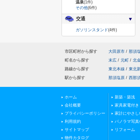
温泉
(1件)
その他
(6件)
交通
ガソリンスタンド
(4件)
市区町村から探す
大田原市
/
那須
町名から探す
末広
/
元町
/
北
路線から探す
東北本線
/
東北
駅から探す
那須塩原
/
西那
ホーム
新築・築浅
会社概要
家具家電付き
プライバシーポリシー
家計にやさし
利用規約
パノラマ写真
サイトマップ
リフォーム
物件カタログ