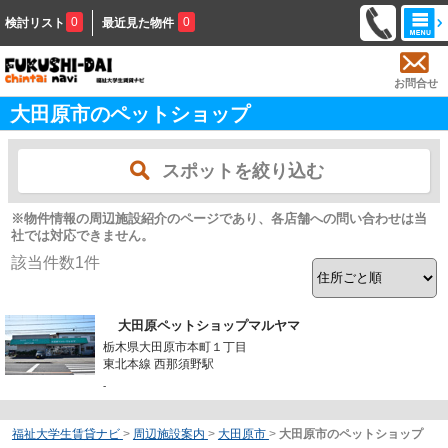
0
0
検討リスト
最近見た物件
お問合せ
大田原市のペットショップ
スポットを絞り込む
※物件情報の周辺施設紹介のページであり、各店舗への問い合わせは当
社では対応できません。
該当件数
1
件
大田原ペットショップマルヤマ
栃木県大田原市本町１丁目
東北本線 西那須野駅
-
福祉大学生賃貸ナビ
>
周辺施設案内
>
大田原市
>
大田原市のペットショップ