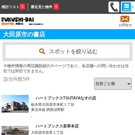
0
0
検討リスト
最近見た物件
お問合せ
大田原市の書店
スポットを絞り込む
※物件情報の周辺施設紹介のページであり、各店舗への問い合わせは当
社では対応できません。
該当件数
5
件
ハートブックスTSUTAYAなすの店
栃木県大田原市本町１丁目
東北本線 西那須野駅
-
ハートブックス若草本店
大田原市若草１丁目