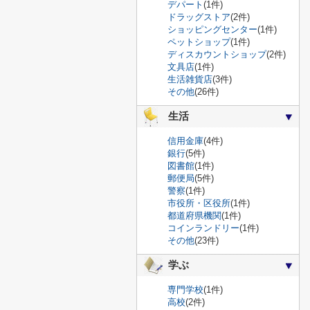
デパート
(1件)
ドラッグストア
(2件)
ショッピングセンター
(1件)
ペットショップ
(1件)
ディスカウントショップ
(2件)
文具店
(1件)
生活雑貨店
(3件)
その他
(26件)
生活
信用金庫
(4件)
銀行
(5件)
図書館
(1件)
郵便局
(5件)
警察
(1件)
市役所・区役所
(1件)
都道府県機関
(1件)
コインランドリー
(1件)
その他
(23件)
学ぶ
専門学校
(1件)
高校
(2件)