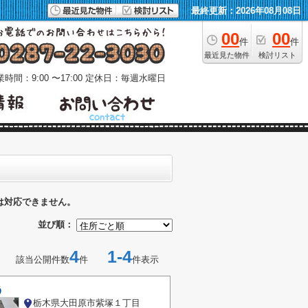
最終更新：2026年08月08日
00
00
件
件
最近見た物件
検討リスト
時間：9:00 〜17:00
定休日：毎週水曜日
は対応できません。
並び順：
4
1-4
該当公開件数
件
件表示
う
栃木県大田原市紫塚１丁目