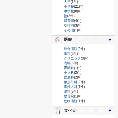
大学
(1件)
小学校
(21件)
中学校
(8件)
塾
(2件)
保育園
(4件)
幼稚園
(3件)
その他
(1件)
医療
総合病院
(2件)
歯科
(2件)
クリニック
(8件)
内科
(8件)
胃腸科
(1件)
小児科
(2件)
皮膚科
(2件)
整形外科
(2件)
産婦人科
(1件)
眼科
(2件)
整骨院
(1件)
動物病院
(1件)
食べる