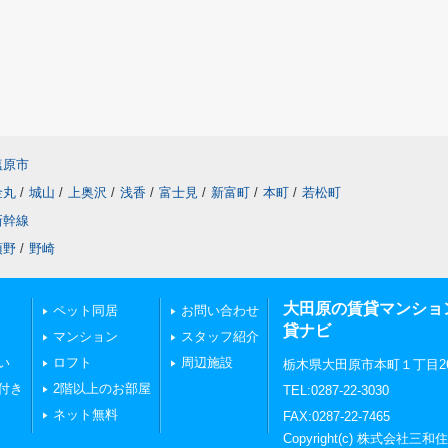
塩原市
金丸
/
城山
/
上奥沢
/
浅香
/
富士見
/
新富町
/
本町
/
若松町
新幹線
須野
/
野崎
大田原の賃貸マンショ
ペット同居
お問い合わせ
貸ナビ
マンション
スタッフ紹介
い
ロフト
周辺施設
栃木県大田原市本町１丁目269
付き
2階以上のお部屋
TEL:0287-22-3030
ネット無料
FAX:0287-22-7465
Copyright(c) 株式会