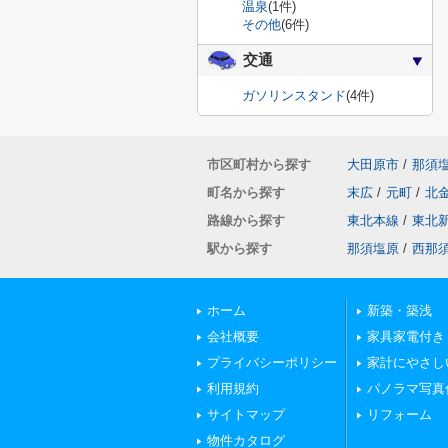
温泉
(1件)
その他
(6件)
交通
ガソリンスタンド
(4件)
市区町村から探す
大田原市
/
那須
町名から探す
末広
/
元町
/
北
路線から探す
東北本線
/
東北
駅から探す
那須塩原
/
西那
ホーム
新築・築浅
会社概要
家具家電付き
プライバシーポリシー
家計にやさし
利用規約
パノラマ写真
サイトマップ
リフォーム
物件カタログ