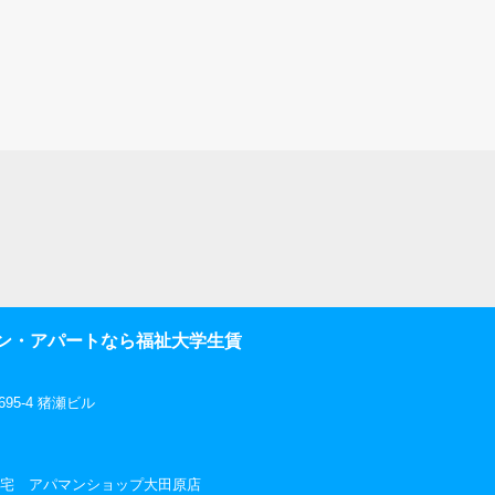
ン・アパートなら福祉大学生賃
5-4 猪瀬ビル
社三和住宅 アパマンショップ大田原店