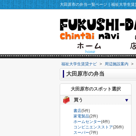
福祉大学生賃貸ナビ
>
周辺施設案内
>
大田原市の弁当
大田原市のスポット選択
買う
書店
(5件)
家電製品
(2件)
ホームセンター
(4件)
コンビニエンスストア
(26件)
スーパー
(7件)