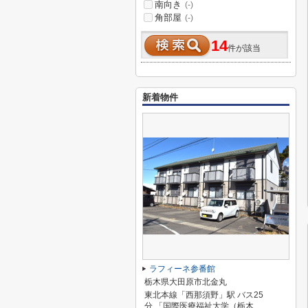
南向き
(-)
角部屋
(-)
14
件が該当
新着物件
ラフィーネ参番館
栃木県大田原市北金丸
東北本線「西那須野」駅 バス25
分 「国際医療福祉大学（栃木