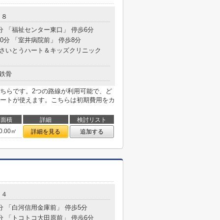
１８
1分 「福祉センター東口」 停歩6分
30分 「室井病院前」 停歩8分
 「さいとうハート＆キッズクリニック
鉄骨
ちらです。2つの路線が利用可能で、ど
ートが使えます。こちらは初期費用をカ
面積
詳細
検討リスト
0.00㎡
詳細を見る
追加する
１４
8分 「白河信用金庫前」 停歩5分
0分 「トコトコ大田原前」 停歩6分