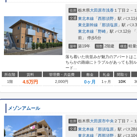
栃木県
大田原市
浅香
１丁目２－
住所
交通
東北本線
「
西那須野
」駅 バス1
東北新幹線
「
那須塩原
」駅 バス
東北本線
「
野崎
」駅 バス12分
前」 停歩5分
築19年
2階建
軽量
築年
階数
構造
落ち着いた街並みが魅力のアパートはこ
ちらかの路線にトラブルがあっても別ル
ード...
所在階
賃料
管理費・共益費
敷金
礼金
間取り
4.5
万円
0ヶ月
1階
2,000円
1ヶ月
1DK
3
メゾンアムール
栃木県
大田原市
中央
２丁目７－
住所
交通
東北本線
「
那須塩原
」駅 バス2
東北本線
「
西那須野
」駅 バス1