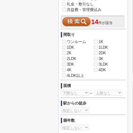
礼金・敷引なし
共益費・管理費込み
14
件が該当
間取り
ワンルーム
1K
1DK
1LDK
2K
2DK
2LDK
3K
3DK
3LDK
4K
4DK
4LDK以上
面積
～
駅からの徒歩
築年数