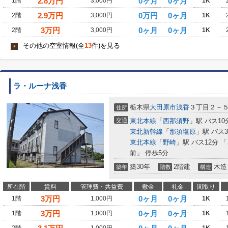
2.8
万円
0ヶ月
0ヶ月
1階
3,000円
1K
2.9
万円
0万円
0ヶ月
2階
3,000円
1K
3
万円
0ヶ月
0ヶ月
2階
3,000円
1K
その他の空室情報(全
13
件)を見る
+
ラ・ルーナ浅香
栃木県
大田原市
浅香
３丁目２－
住所
交通
東北本線
「
西那須野
」駅 バス10
東北新幹線
「
那須塩原
」駅 バス
東北本線
「
野崎
」駅 バス12分
前」 停歩5分
築30年
2階建
木造
築年
階数
構造
所在階
賃料
管理費・共益費
敷金
礼金
間取り
3
万円
0ヶ月
0ヶ月
1階
1,000円
1K
3
万円
0ヶ月
0ヶ月
1階
1,000円
1K