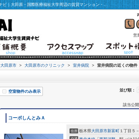
室井病院周辺の物件一覧｜福祉大学生賃貸ナビ｜大田原・国際医療福祉大学周辺の賃貸マンション・アパート情報
営業
大田原市
>
大田原市のクリニック
>
室井病院
>
室井病院の近くの物件
並び順：
空室物件のみ表示
該当公開
コーポしんとみＡ
栃木県
大田原市
新富町
１丁目５
住所
交通