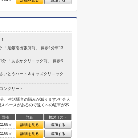
19.84㎡
詳細を見る
追加する
０１
分 「足銀南出張所前」 停歩1分車13
31分 「あさかクリニック前」 停歩3
 「さいとうハート＆キッズクリニック
コンクリート
分、生活騒音の悩みが減ります♪社会人
能スペースがあるので遠くへの駐車が不
面積
詳細
検討リスト
22.68㎡
詳細を見る
追加する
22.68㎡
詳細を見る
追加する