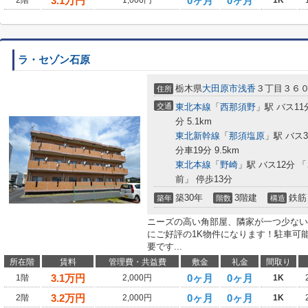
3.1
万円
0ヶ月
0ヶ月
2階
1,000円
1K
ラ・セゾン石原
栃木県
大田原市
浅香
３丁目３６
住所
交通
東北本線
「
西那須野
」駅 バス11
分 5.1km
東北新幹線
「
那須塩原
」駅 バス
分車19分 9.5km
東北本線
「
野崎
」駅 バス12分
前」 停歩13分
築30年
3階建
鉄筋
築年
階数
構造
ニーズの高い角部屋、隣家が一つ少ない
にご好評の1K物件になります！駐車可
要です...
所在階
賃料
管理費・共益費
敷金
礼金
間取り
3.1
万円
0ヶ月
0ヶ月
1階
2,000円
1K
3.2
万円
0ヶ月
0ヶ月
2階
2,000円
1K