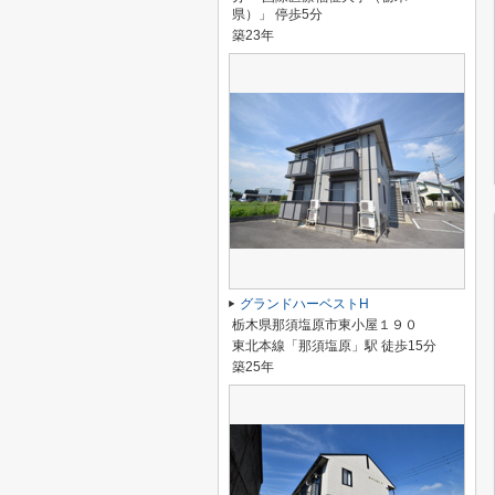
県）」 停歩5分
築23年
グランドハーベストH
栃木県那須塩原市東小屋１９０
東北本線「那須塩原」駅 徒歩15分
築25年