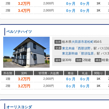
3.2
万円
0ヶ月
0ヶ月
2階
2,000円
1K
3.4
万円
0ヶ月
0ヶ月
2階
2,000円
1K
ペルソナハイツ
栃木県
大田原市
若松町
454-5
住所
交通
東北本線
「
西那須野
」駅 バス13
東北新幹線
「
那須塩原
」駅 バス
築30年
2階建
軽量
築年
階数
構造
所在階
賃料
管理費・共益費
敷金
礼金
間取り
3.2
万円
0ヶ月
0ヶ月
1階
2,000円
1K
3.2
万円
0ヶ月
0ヶ月
2階
2,000円
1K
オーリスヨシダ