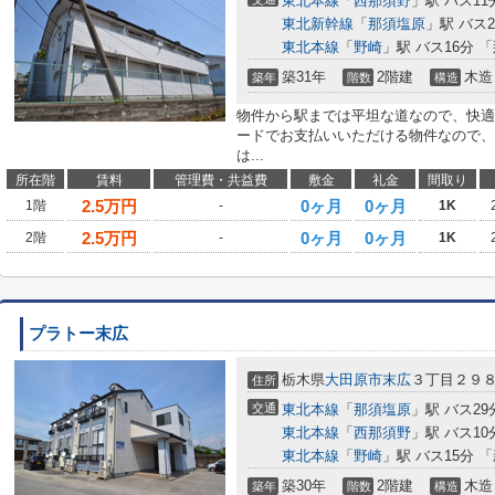
東北本線
「
西那須野
」駅 バス11
東北新幹線
「
那須塩原
」駅 バス2
東北本線
「
野崎
」駅 バス16分 
築31年
2階建
木造
築年
階数
構造
物件から駅までは平坦な道なので、快適
ードでお支払いいただける物件なので、
は...
所在階
賃料
管理費・共益費
敷金
礼金
間取り
2.5
万円
0ヶ月
0ヶ月
1階
-
1K
2.5
万円
0ヶ月
0ヶ月
2階
-
1K
プラトー末広
栃木県
大田原市
末広
３丁目２９
住所
交通
東北本線
「
那須塩原
」駅 バス29
東北本線
「
西那須野
」駅 バス1
東北本線
「
野崎
」駅 バス15分 
築30年
2階建
木造
築年
階数
構造