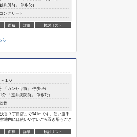
「裁判所前」 停歩5分
コンクリート
面積
詳細
検討リスト
ちら
８－１０
分 「カンセキ前」 停歩6分
21分 「室井病院前」 停歩7分
鉄骨
浅香３丁目店まで341mです。使い勝手
敷地内には使いやすいごみ置き場もござ
面積
詳細
検討リスト