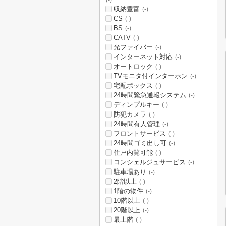
(-)
収納豊富
(-)
CS
(-)
BS
(-)
CATV
(-)
光ファイバー
(-)
インターネット対応
(-)
オートロック
(-)
TVモニタ付インターホン
(-)
宅配ボックス
(-)
24時間緊急通報システム
(-)
ディンプルキー
(-)
防犯カメラ
(-)
24時間有人管理
(-)
フロントサービス
(-)
24時間ゴミ出し可
(-)
住戸内覧可能
(-)
コンシェルジュサービス
(-)
駐車場あり
(-)
2階以上
(-)
1階の物件
(-)
10階以上
(-)
20階以上
(-)
最上階
(-)