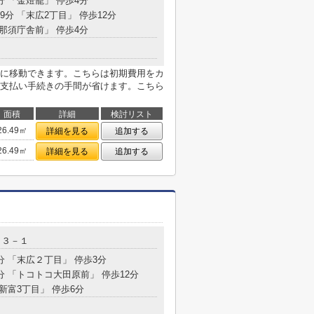
分 「金燈籠」 停歩4分
9分 「末広2丁目」 停歩12分
「那須庁舎前」 停歩4分
に移動できます。こちらは初期費用をカ
支払い手続きの手間が省けます。こちら
面積
詳細
検討リスト
26.49㎡
詳細を見る
追加する
26.49㎡
詳細を見る
追加する
８３－１
分 「末広２丁目」 停歩3分
0分 「トコトコ大田原前」 停歩12分
「新富3丁目」 停歩6分