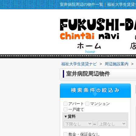
福祉大学生賃貸ナビ
>
周辺施設案内
>
室井病院周辺物件
アパート
マンション
一戸建て
▼賃料
～
敷金・保証金なし