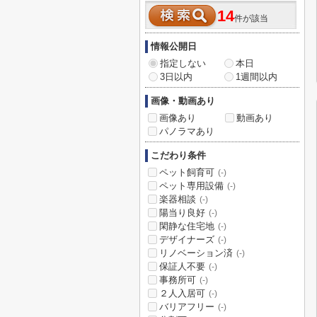
14
件が該当
情報公開日
指定しない
本日
3日以内
1週間以内
画像・動画あり
画像あり
動画あり
パノラマあり
こだわり条件
ペット飼育可
(-)
ペット専用設備
(-)
楽器相談
(-)
陽当り良好
(-)
閑静な住宅地
(-)
デザイナーズ
(-)
リノベーション済
(-)
保証人不要
(-)
事務所可
(-)
２人入居可
(-)
バリアフリー
(-)