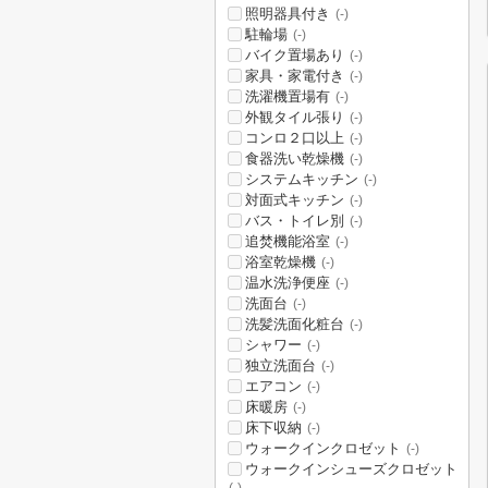
照明器具付き
(-)
駐輪場
(-)
バイク置場あり
(-)
家具・家電付き
(-)
洗濯機置場有
(-)
外観タイル張り
(-)
コンロ２口以上
(-)
食器洗い乾燥機
(-)
システムキッチン
(-)
対面式キッチン
(-)
バス・トイレ別
(-)
追焚機能浴室
(-)
浴室乾燥機
(-)
温水洗浄便座
(-)
洗面台
(-)
洗髪洗面化粧台
(-)
シャワー
(-)
独立洗面台
(-)
エアコン
(-)
床暖房
(-)
床下収納
(-)
ウォークインクロゼット
(-)
ウォークインシューズクロゼット