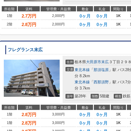
所在階
賃料
管理費・共益費
敷金
礼金
間取り
2.7
万円
0ヶ月
0ヶ月
1階
2,000円
1K
2.8
万円
0ヶ月
0ヶ月
2階
2,000円
1K
フレグランス末広
栃木県
大田原市
末広
３丁目２９
住所
交通
東北本線
「
那須塩原
」駅 バス28
分 8.2km
東北本線
「
西那須野
」駅 バス7
分 3.7km
築28年
5階建
鉄筋
築年
階数
構造
所在階
賃料
管理費・共益費
敷金
礼金
間取り
2.8
万円
0ヶ月
0ヶ月
1階
3,000円
1K
2.8
万円
0ヶ月
0ヶ月
1階
3,000円
1K