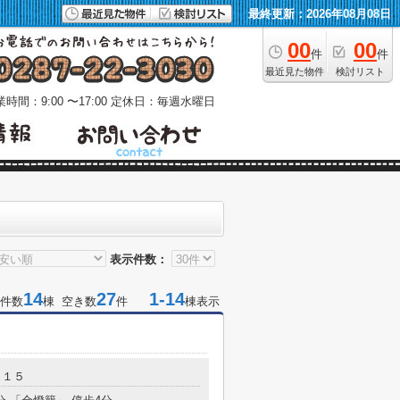
最終更新：2026年08月08日
00
00
件
件
最近見た物件
検討リスト
時間：9:00 〜17:00
定休日：毎週水曜日
表示件数：
14
27
1-14
件数
棟 空き数
件
棟表示
－１５