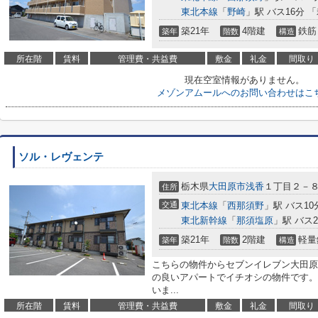
東北本線
「
野崎
」駅 バス16分 
築21年
4階建
鉄筋
築年
階数
構造
所在階
賃料
管理費・共益費
敷金
礼金
間取り
現在空室情報がありません。
メゾンアムールへのお問い合わせはこ
ソル・レヴェンテ
栃木県
大田原市
浅香
１丁目２－
住所
交通
東北本線
「
西那須野
」駅 バス10
東北新幹線
「
那須塩原
」駅 バス
築21年
2階建
軽量
築年
階数
構造
こちらの物件からセブンイレブン大田原
の良いアパートでイチオシの物件です。
いま...
所在階
賃料
管理費・共益費
敷金
礼金
間取り