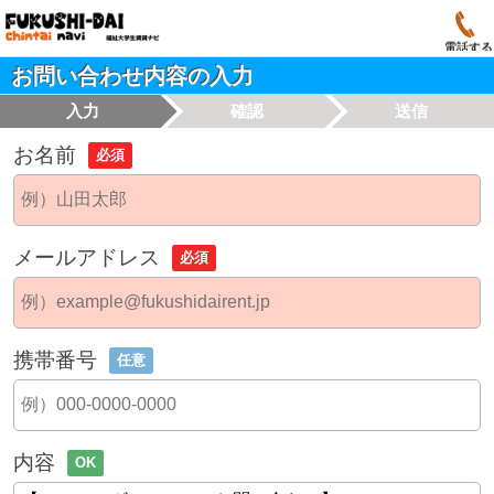
電話する
お問い合わせ内容の入力
入力
確認
送信
お名前
必須
メールアドレス
必須
携帯番号
任意
内容
OK