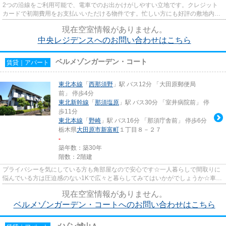
2つの沿線をご利用可能で、電車でのお出かけがしやすい立地です。クレジット
カードで初期費用をお支払いいただける物件です。忙しい方にも好評の敷地内ご
み置き場付物件。使い勝手の良...
現在空室情報がありません。
中央レジデンスへのお問い合わせはこちら
ベルメゾンガーデン・コート
賃貸｜アパート
東北本線
「
西那須野
」駅 バス12分 「大田原郵便局
前」 停歩4分
東北新幹線
「
那須塩原
」駅 バス30分 「室井病院前」 停
歩11分
東北本線
「
野崎
」駅 バス16分 「那須庁舎前」 停歩6分
栃木県
大田原市
新富町
１丁目８－２７
-
築年数：築30年
階数：2階建
プライバシーを気にしている方も角部屋なので安心です☆一人暮らしで間取りに
悩んでいる方は圧迫感のない1Kで広々と暮らしてみてはいかがでしょうか☆車を
お持ちの方にはうれしい現在空...
現在空室情報がありません。
ベルメゾンガーデン・コートへのお問い合わせはこちら