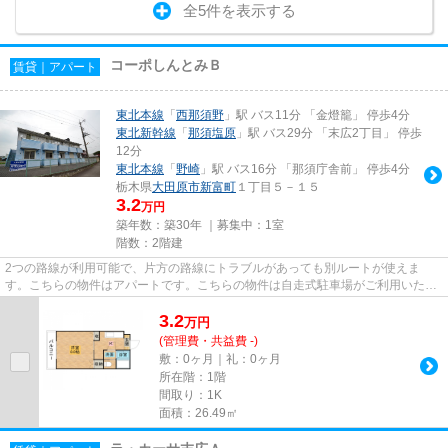
全5件を表示する
コーポしんとみＢ
賃貸｜アパート
東北本線
「
西那須野
」駅 バス11分 「金燈籠」 停歩4分
東北新幹線
「
那須塩原
」駅 バス29分 「末広2丁目」 停歩
12分
東北本線
「
野崎
」駅 バス16分 「那須庁舎前」 停歩4分
栃木県
大田原市
新富町
１丁目５－１５
3.2
万円
築年数：築30年 ｜募集中：
1室
階数：2階建
2つの路線が利用可能で、片方の路線にトラブルがあっても別ルートが使えま
す。こちらの物件はアパートです。こちらの物件は自走式駐車場がご利用いただ
けます。敷地内ごみ置き場がある...
3.2
万
円
(管理費・共益費 -)
敷：0ヶ月｜礼：0ヶ月
所在階：1階
間取り：1K
面積：26.49㎡