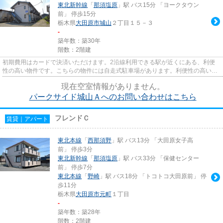
東北新幹線
「
那須塩原
」駅 バス15分 「ヨークタウン
前」 停歩15分
栃木県
大田原市
城山
２丁目１５－３
-
築年数：築30年
階数：2階建
初期費用はカードで決済いただけます。2沿線利用できる駅が近くにある、利便
性の高い物件です。こちらの物件には自走式駐車場があります。利便性の高い設
備として注目されているのが敷...
現在空室情報がありません。
パークサイド城山Ａへのお問い合わせはこちら
フレンドＣ
賃貸｜アパート
東北本線
「
西那須野
」駅 バス13分 「大田原女子高
前」 停歩3分
東北新幹線
「
那須塩原
」駅 バス33分 「保健センター
前」 停歩7分
東北本線
「
野崎
」駅 バス18分 「トコトコ大田原前」 停
歩11分
栃木県
大田原市
元町
１丁目
-
築年数：築28年
階数：2階建