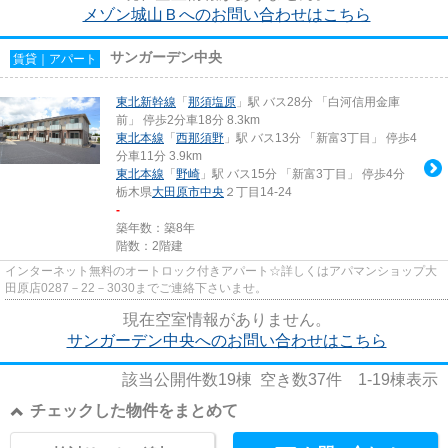
メゾン城山Ｂへのお問い合わせはこちら
サンガーデン中央
賃貸｜アパート
東北新幹線
「
那須塩原
」駅 バス28分 「白河信用金庫
前」 停歩2分車18分 8.3km
東北本線
「
西那須野
」駅 バス13分 「新富3丁目」 停歩4
分車11分 3.9km
東北本線
「
野崎
」駅 バス15分 「新富3丁目」 停歩4分
栃木県
大田原市
中央
２丁目14-24
-
築年数：築8年
階数：2階建
インターネット無料のオートロック付きアパート☆詳しくはアパマンショップ大
田原店0287－22－3030までご連絡下さいませ。
現在空室情報がありません。
サンガーデン中央へのお問い合わせはこちら
該当公開件数
19
棟 空き数
37
件
1-19
棟表示
チェックした物件をまとめて