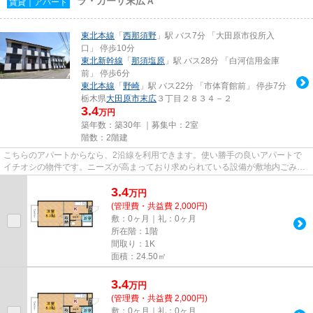
ラ・カーサ末広Ａ
賃貸｜アパート
東北本線
「
西那須野
」駅 バス7分 「大田原市役所入
口」 停歩10分
東北新幹線
「
那須塩原
」駅 バス28分 「白河信用金庫
前」 停歩6分
東北本線
「
野崎
」駅 バス22分 「市体育館前」 停歩7分
栃木県
大田原市
末広
３丁目２８３４－２
3.4
万円
築年数：築30年 ｜募集中：
2室
階数：2階建
こちらのアパートからなら、2沿線を利用できます。使い勝手の良いアパートで
イチオシの物件です。ニーズが高まっており求められている設備が敷地内ごみ置
き場です。東北本線西那須野周...
3.4
万
円
(管理費・共益費 2,000円)
敷：0ヶ月｜礼：0ヶ月
所在階：1階
間取り：1K
面積：24.50㎡
3.4
万
円
(管理費・共益費 2,000円)
敷：0ヶ月｜礼：0ヶ月