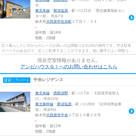
分
東北本線
「
那須塩原
」駅 バス21分 「県北健康福祉セン
ター前」 停歩7分
栃木県
大田原市
住吉町
１丁目７－２４
-
築年数：築18年
階数：2階建
広々暮らしたい方からのニーズが高いのは間取りが1LDKの物件です。空き駐車
スペースがあるので、近くに駐車することができます。使い勝手のよい間取りが
ポイントのアパートです。給湯...
現在空室情報がありません。
アンビハウスＧⅠへのお問い合わせはこちら
中央レジデンス
賃貸｜アパート
東北本線
「
西那須野
」駅 バス7分 「大田原市役所入
口」 停歩12分
東北新幹線
「
那須塩原
」駅 バス28分 「白河信用金庫
前」 停歩6分
栃木県
大田原市
中央
２丁目１０番２６号
-
築年数：築12年
階数：2階建