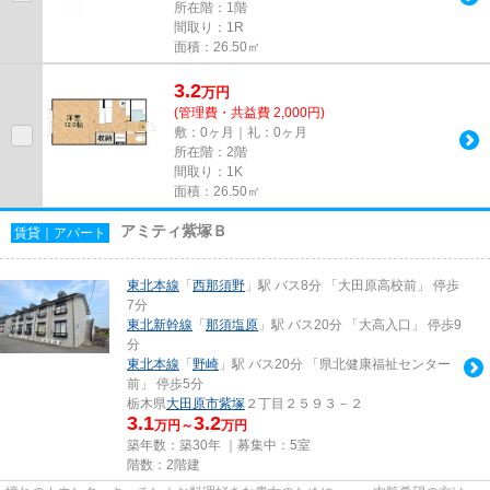
所在階：1階
間取り：1R
面積：26.50㎡
3.2
万
円
(管理費・共益費 2,000円)
敷：0ヶ月｜礼：0ヶ月
所在階：2階
間取り：1K
面積：26.50㎡
アミティ紫塚Ｂ
賃貸｜アパート
東北本線
「
西那須野
」駅 バス8分 「大田原高校前」 停歩
7分
東北新幹線
「
那須塩原
」駅 バス20分 「大高入口」 停歩9
分
東北本線
「
野崎
」駅 バス20分 「県北健康福祉センター
前」 停歩5分
栃木県
大田原市
紫塚
２丁目２５９３－２
3.1
3.2
万円～
万円
築年数：築30年 ｜募集中：
5室
階数：2階建