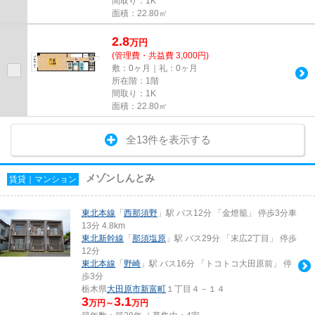
間取り：1K
面積：22.80㎡
2.8
万
円
(管理費・共益費 3,000円)
敷：0ヶ月｜礼：0ヶ月
所在階：1階
間取り：1K
面積：22.80㎡
全13件を表示する
メゾンしんとみ
賃貸｜マンション
東北本線
「
西那須野
」駅 バス12分 「金燈籠」 停歩3分車
13分 4.8km
東北新幹線
「
那須塩原
」駅 バス29分 「末広2丁目」 停歩
12分
東北本線
「
野崎
」駅 バス16分 「トコトコ大田原前」 停
歩3分
栃木県
大田原市
新富町
１丁目４－１４
3
3.1
万円～
万円