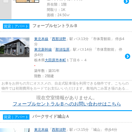
所在階：1階
間取り：1K
面積：24.50㎡
フォーブルセントラルＢ
賃貸｜アパート
東北本線
「
西那須野
」駅 バス13分 「市体育館前」 停歩4
分
東北新幹線
「
那須塩原
」駅 バス14分 「市体育館前」 停
歩4分
栃木県
大田原市
本町
１丁目６－４
-
築年数：築31年
階数：2階建
お車をお持ちの方にオススメの、自走式駐車場を利用できる物件です。こちらの
物件では初期費用をカードでお支払いいただけます。敷地内ごみ置き場のある物
件なので、ゴミ出しが楽です...
現在空室情報がありません。
フォーブルセントラルＢへのお問い合わせはこちら
パークサイド城山Ａ
賃貸｜アパート
東北本線
「
西那須野
」駅 バス15分 「城山」 停歩4分