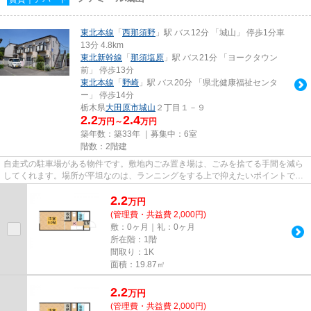
東北本線
「
西那須野
」駅 バス12分 「城山」 停歩1分車
13分 4.8km
東北新幹線
「
那須塩原
」駅 バス21分 「ヨークタウン
前」 停歩13分
東北本線
「
野崎
」駅 バス20分 「県北健康福祉センタ
ー」 停歩14分
栃木県
大田原市
城山
２丁目１－９
2.2
2.4
万円～
万円
築年数：築33年 ｜募集中：
6室
階数：2階建
自走式の駐車場がある物件です。敷地内ごみ置き場は、ごみを捨てる手間を減ら
してくれます。場所が平坦なのは、ランニングをする上で抑えたいポイントです
ね。クレジットカードで初期...
2.2
万
円
(管理費・共益費 2,000円)
敷：0ヶ月｜礼：0ヶ月
所在階：1階
間取り：1K
面積：19.87㎡
2.2
万
円
(管理費・共益費 2,000円)