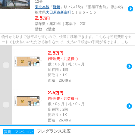
12分
東北本線
「
野崎
」駅 バス16分 「那須庁舎前」 停歩4分
栃木県
大田原市
新富町
１丁目５－１５
2.5
万円
築年数：築31年 ｜募集中：
2室
階数：2階建
物件から駅までは平坦な道なので、快適に移動できます。こちらは初期費用をカ
ードでお支払いいただける物件なので、支払い手続きの手間が省けます。こちら
は自走式駐車場付きの物件で...
2.5
万
円
(管理費・共益費 -)
敷：0ヶ月｜礼：0ヶ月
所在階：1階
間取り：1K
面積：26.49㎡
2.5
万
円
(管理費・共益費 -)
敷：0ヶ月｜礼：0ヶ月
所在階：2階
間取り：1K
面積：26.49㎡
フレグランス末広
賃貸｜マンション