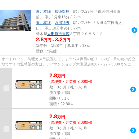
東北本線
「
那須塩原
」駅 バス28分 「白河信用金庫
前」 停歩1分車16分 8.2km
東北本線
「
西那須野
」駅 バス7分 「大田原市役所入
口」 停歩10分車9分 3.7km
栃木県
大田原市
末広
３丁目２９８５－２
2.8
3.2
万円～
万円
築年数：築28年 ｜募集中：
13室
階数：5階建
オートロック、防犯カメラ設置してます☆バス停目の前！コンビニ目の前の好立
地です！内覧希望の方は、アパマンショップ大田原店0287－22－3030までご連
絡下さいませ☆☆
2.8
万
円
(管理費・共益費 3,000円)
敷：0ヶ月｜礼：0ヶ月
所在階：1階
間取り：1K
面積：22.80㎡
2.8
万
円
(管理費・共益費 3,000円)
敷：0ヶ月｜礼：0ヶ月
所在階：1階