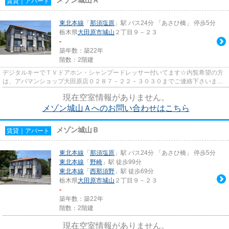
メゾン城山Ａ
賃貸｜アパート
東北本線
「
那須塩原
」駅 バス24分 「あさひ橋」 停歩5分
栃木県
大田原市
城山
２丁目９－２３
-
築年数：築22年
階数：2階建
デジタルキーでＴＶドアホン・シャンプードレッサー付いてます☆内覧希望の方
は、アパマンショップ大田原店０２８７－２２－３０３０までご連絡下さいませ
☆☆☆
現在空室情報がありません。
メゾン城山Ａへのお問い合わせはこちら
メゾン城山Ｂ
賃貸｜アパート
東北本線
「
那須塩原
」駅 バス24分 「あさひ橋」 停歩5分
東北本線
「
野崎
」駅 徒歩99分
東北本線
「
西那須野
」駅 徒歩69分
栃木県
大田原市
城山
２丁目９－２３
-
築年数：築22年
階数：2階建
現在空室情報がありません。