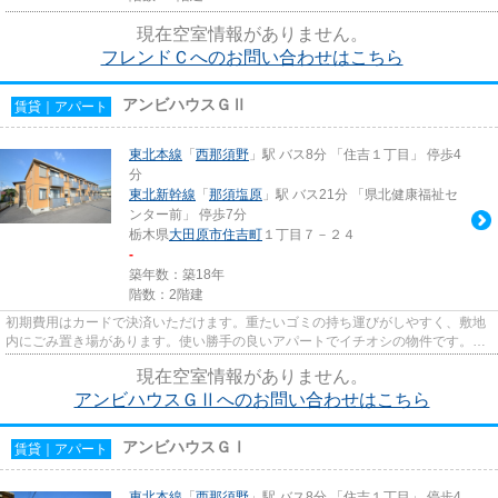
現在空室情報がありません。
フレンドＣへのお問い合わせはこちら
アンビハウスＧⅡ
賃貸｜アパート
東北本線
「
西那須野
」駅 バス8分 「住吉１丁目」 停歩4
分
東北新幹線
「
那須塩原
」駅 バス21分 「県北健康福祉セ
ンター前」 停歩7分
栃木県
大田原市
住吉町
１丁目７－２４
-
築年数：築18年
階数：2階建
初期費用はカードで決済いただけます。重たいゴミの持ち運びがしやすく、敷地
内にごみ置き場があります。使い勝手の良いアパートでイチオシの物件です。片
方の路線の終電を逃しても安...
現在空室情報がありません。
アンビハウスＧⅡへのお問い合わせはこちら
アンビハウスＧⅠ
賃貸｜アパート
東北本線
「
西那須野
」駅 バス8分 「住吉１丁目」 停歩4