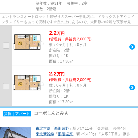
築年数：築31年 ｜募集中：
2室
階数：2階建
エントランスオートロック！最寄りのスーパー敷地内に、ドラッグストアやコイ
ンランドリーもあって便利です☆丘の上にあるので、大田原の綺麗な夜景が見ら
れるかも！？ご内覧希望は０２...
2.2
万
円
(管理費・共益費 2,000円)
敷：0ヶ月｜礼：0ヶ月
所在階：2階
間取り：1K
面積：17.30㎡
2.2
万
円
(管理費・共益費 2,000円)
敷：0ヶ月｜礼：0ヶ月
所在階：2階
間取り：1K
面積：17.30㎡
コーポしんとみＡ
賃貸｜アパート
東北本線
「
西那須野
」駅 バス11分 「金燈籠」 停歩4分
東北新幹線
「
那須塩原
」駅 バス29分 「末広2丁目」 停歩