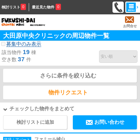
0
0
検討リスト
最近見た物件
お問合せ
大田原中央クリニックの周辺物件一覧
募集中のみ表示
19
該当物件
棟
37
空き数
件
さらに条件を絞り込む
物件リクエスト
チェックした物件をまとめて
検討リストに追加
お問い合わせ
ファミール城山
賃貸｜アパート