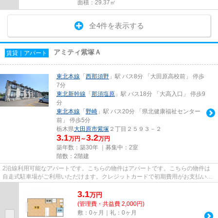
面積：29.37㎡
全4件を表示する
アミティ紫塚Ａ
賃貸｜アパート
東北本線
「
西那須野
」駅 バス8分 「大田原高校前」 停歩
7分
東北新幹線
「
那須塩原
」駅 バス18分 「大高入口」 停歩9
分
東北本線
「
野崎
」駅 バス20分 「県北健康福祉センター
前」 停歩5分
栃木県
大田原市
紫塚
２丁目２５９３－２
3.1
3.2
万円～
万円
築年数：築30年 ｜募集中：
2室
階数：2階建
2沿線利用可能なアパートです。こちらの物件はアパートです。こちらの物件は
自走式駐車場がご利用いただけます。クレジットカードで初期費用がお支払いい
ただけるので、決済の手間が軽...
3.1
万
円
(管理費・共益費 2,000円)
敷：0ヶ月｜礼：0ヶ月