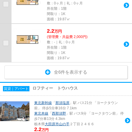
敷：0ヶ月｜礼：0ヶ月
所在階：1階
間取り：1K
面積：19.87㎡
2.2
万
円
(管理費・共益費 2,000円)
敷：-｜礼：0ヶ月
所在階：1階
間取り：1K
面積：19.87㎡
全6件を表示する
ロフティー トウハウス
賃貸｜アパート
東北新幹線
「
那須塩原
」駅 バス21分 「ヨークタウン
前」 停歩5分車16分 7.1km
東北本線
「
西那須野
」駅 バス9分 「ヨークタウン前」 停
歩7分車13分 4.3km
栃木県
大田原市
山の手
２丁目２４６６
2.2
万円