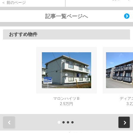
＜ 前のページ
記事一覧ページへ
おすすめ物件
マロンハイツＢ
ディア
2.5万円
3.