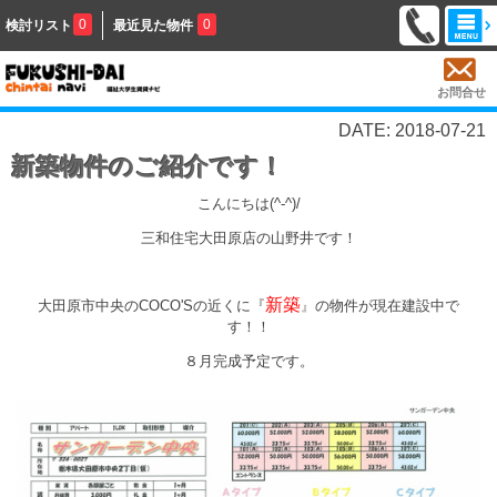
0
0
検討リスト
最近見た物件
お問合せ
DATE: 2018-07-21
新築物件のご紹介です！
こんにちは(^-^)/
三和住宅大田原店の山野井です！
新築
大田原市中央のCOCO'Sの近くに『
』
の物件が現在建設中で
す！！
８月完成予定です。