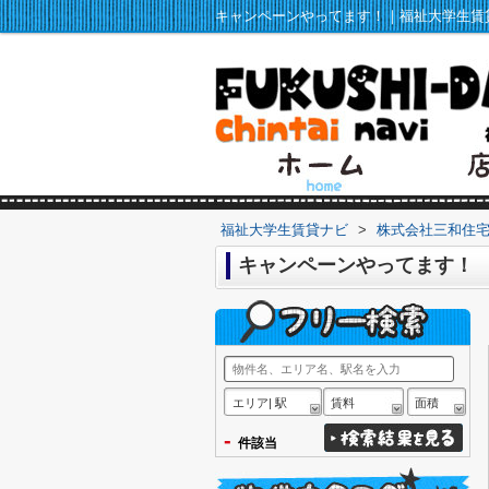
キャンペーンやってます！｜福祉大学生賃
福祉大学生賃貸ナビ
>
株式会社三和住
キャンペーンやってます！
エリア| 駅
賃料
面積
-
件該当