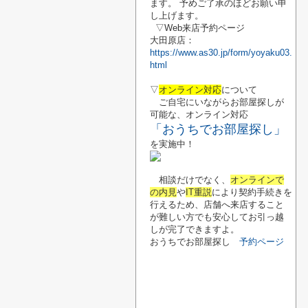
ます。 予めご了承のほどお願い申
し上げます。
▽Web来店予約ページ
大田原店：
https://www.as30.jp/form/yoyaku03.
html
▽
オンライン対応
について
ご自宅にいながらお部屋探しが
可能な、オンライン対応
「おうちでお部屋探し」
を実施中！
相談だけでなく、
オンラインで
の内見
や
IT重説
により契約手続きを
行えるため、店舗へ来店すること
が難しい方でも安心してお引っ越
しが完了できますよ。
おうちでお部屋探し
予約ページ