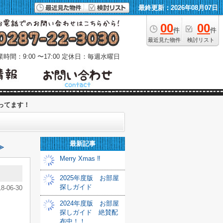
最終更新：2026年08月07日
00
00
件
件
最近見た物件
検討リスト
時間：9:00 〜17:00
定休日：毎週水曜日
ってます！
最新記事
≫
Merry Xmas ‼
2025年度版 お部屋
探しガイド
18-06-30
2024年度版 お部屋
探しガイド 絶賛配
布中！！