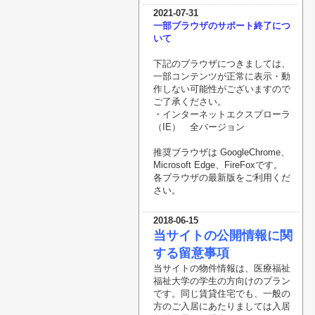
2021-07-31
一部ブラウザのサポート終了につ
いて
下記のブラウザにつきましては、
一部コンテンツが正常に表示・動
作しない可能性がございますので
ご了承ください。
・インターネットエクスプローラ
（IE） 全バージョン
推奨ブラウザは GoogleChrome、
Microsoft Edge、FireFoxです。
各ブラウザの最新版をご利用くだ
さい。
2018-06-15
当サイトの公開情報に関
する留意事項
当サイトの物件情報は、医療福祉
福祉大学の学生の方向けのプラン
です。同じ賃貸住宅でも、一般の
方のご入居にあたりましては入居