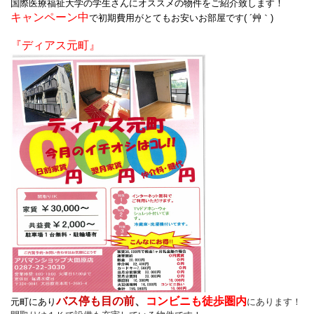
国際医療福祉大学の学生さんにオススメの物件をご紹介致します！
キャンペーン中
で初期費用がとてもお安いお部屋です( ´艸｀)
『ディアス元町』
バス停も目の前
、
コンビニも徒歩圏内
元町にあり
にあります！