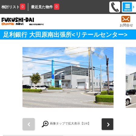
0
0
検討リスト
最近見た物件
お問合せ
足利銀行 大田原南出張所<リテールセンター>
前
次
画像タップで拡大表示【
1
/4】