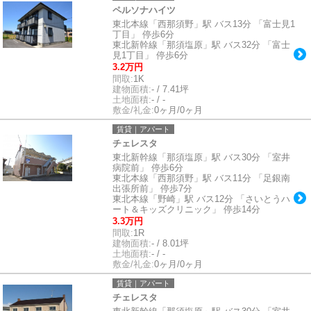
ペルソナハイツ
東北本線「西那須野」駅 バス13分 「富士見1
丁目」 停歩6分
東北新幹線「那須塩原」駅 バス32分 「富士
見1丁目」 停歩6分
3.2万円
間取:
1K
建物面積:
- / 7.41坪
土地面積:
- / -
敷金/礼金:
0ヶ月/0ヶ月
賃貸｜アパート
チェレスタ
東北新幹線「那須塩原」駅 バス30分 「室井
病院前」 停歩6分
東北本線「西那須野」駅 バス11分 「足銀南
出張所前」 停歩7分
東北本線「野崎」駅 バス12分 「さいとうハ
ート＆キッズクリニック」 停歩14分
3.3万円
間取:
1R
建物面積:
- / 8.01坪
土地面積:
- / -
敷金/礼金:
0ヶ月/0ヶ月
賃貸｜アパート
チェレスタ