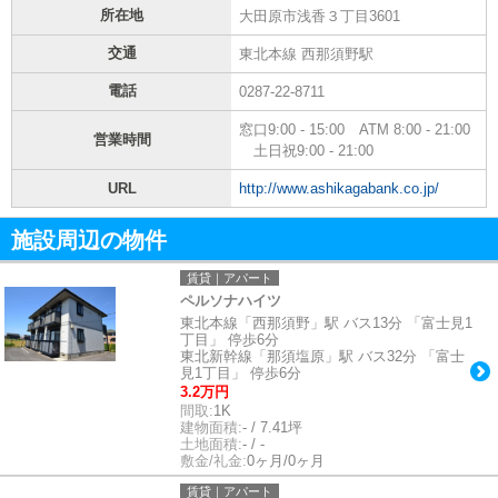
所在地
大田原市浅香３丁目3601
交通
東北本線 西那須野駅
電話
0287-22-8711
窓口9:00 - 15:00 ATM 8:00 - 21:00
営業時間
土日祝9:00 - 21:00
URL
http://www.ashikagabank.co.jp/
施設周辺の物件
賃貸｜アパート
ペルソナハイツ
東北本線「西那須野」駅 バス13分 「富士見1
丁目」 停歩6分
東北新幹線「那須塩原」駅 バス32分 「富士
見1丁目」 停歩6分
3.2万円
間取:
1K
建物面積:
- / 7.41坪
土地面積:
- / -
敷金/礼金:
0ヶ月/0ヶ月
賃貸｜アパート