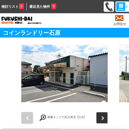
0
0
検討リスト
最近見た物件
お問合せ
コインランドリー石原
前
次
画像タップで拡大表示【
1
/2】