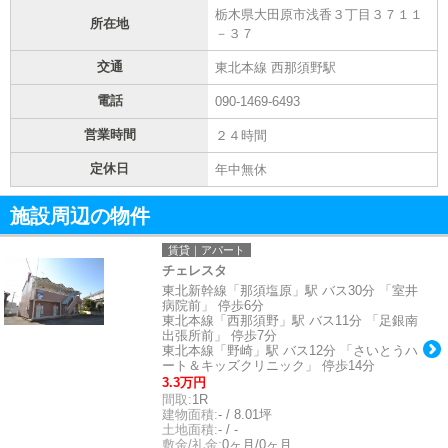
栃木県大田原市浅香３丁目３７１１
所在地
－３７
交通
東北本線 西那須野駅
電話
090-1469-6493
営業時間
２４時間
定休日
年中無休
施設周辺の物件
賃貸｜アパート
チェレスタ
東北新幹線「那須塩原」駅 バス30分 「室井
病院前」 停歩6分
東北本線「西那須野」駅 バス11分 「足銀南
出張所前」 停歩7分
東北本線「野崎」駅 バス12分 「さいとうハ
ート＆キッズクリニック」 停歩14分
3.3万円
間取:
1R
建物面積:
- / 8.01坪
土地面積:
- / -
敷金/礼金:
0ヶ月/0ヶ月