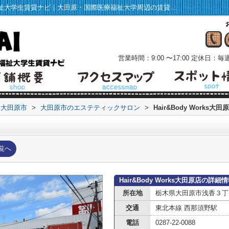
Hair&Body Works大田原店情報ページ｜福祉大学生賃貸ナビ｜大田原・国際医療福祉大学周辺の賃貸マンション・アパート情報
営業時間：9:00 〜17:00
定休日：毎週
大田原市
>
大田原市のエステティックサロン
>
Hair&Body Works大田
覧へ
Hair&Body Works大田原店の詳細
所在地
栃木県大田原市浅香３丁
交通
東北本線 西那須野駅
電話
0287-22-0088