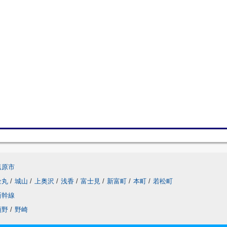
塩原市
金丸
/
城山
/
上奥沢
/
浅香
/
富士見
/
新富町
/
本町
/
若松町
新幹線
須野
/
野崎