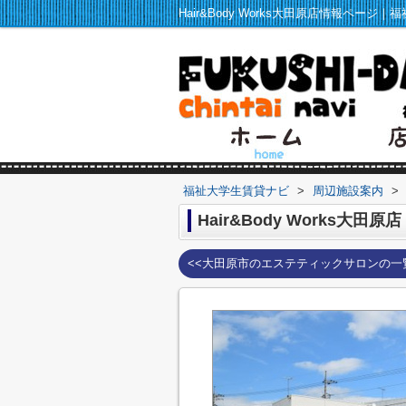
福祉大学生賃貸ナビ
>
周辺施設案内
>
Hair&Body Works大田原店
<<大田原市のエステティックサロンの一