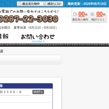
最終更新：2026年08月10日
00
00
件
件
最近見た物件
検討リスト
水曜日 夏季休業（8月11日～8月16日）
原店
情報
目３５９９－８
MAP
▼