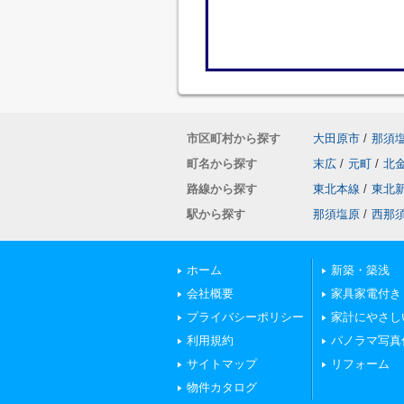
市区町村から探す
大田原市
/
那須
町名から探す
末広
/
元町
/
北
路線から探す
東北本線
/
東北
駅から探す
那須塩原
/
西那
ホーム
新築・築浅
会社概要
家具家電付き
プライバシーポリシー
家計にやさし
利用規約
パノラマ写真
サイトマップ
リフォーム
物件カタログ