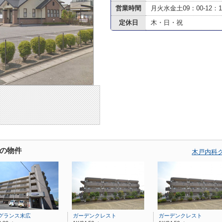
営業時間
月火水金土09：00-12：15
定休日
木・日・祝
の物件
木戸内科
グランス末広
ガーデンクレスト
ガーデンクレスト