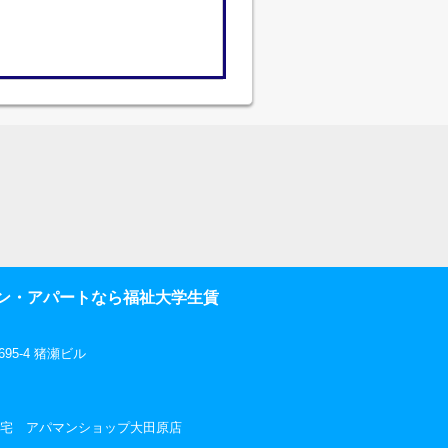
ン・アパートなら福祉大学生賃
5-4 猪瀬ビル
社三和住宅 アパマンショップ大田原店