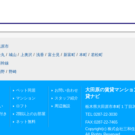
塩原市
金丸
/
城山
/
上奥沢
/
浅香
/
富士見
/
新富町
/
本町
/
若松町
新幹線
須野
/
野崎
大田原の賃貸マンショ
ペット同居
お問い合わせ
貸ナビ
マンション
スタッフ紹介
い
ロフト
周辺施設
栃木県大田原市本町１丁目269
付き
2階以上のお部屋
TEL:0287-22-3030
ネット無料
FAX:0287-22-7465
Copyright(c) 株式会
All Rights Reserved.