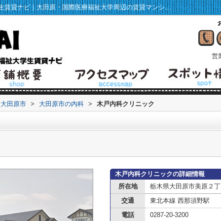
木戸内科クリニック情報ページ｜福祉大学生賃貸ナビ｜大田原・国際医療福祉大学周辺の賃貸マンション・アパート情報
営業
大田原市
>
大田原市の内科
>
木戸内科クリニック
木戸内科クリニックの詳細情報
所在地
栃木県大田原市美原２丁
交通
東北本線 西那須野駅
電話
0287-20-3200