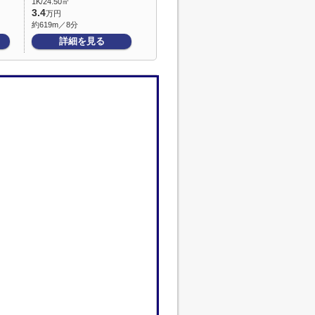
1K/24.50㎡
3.4
万円
約619m／8分
詳細を見る