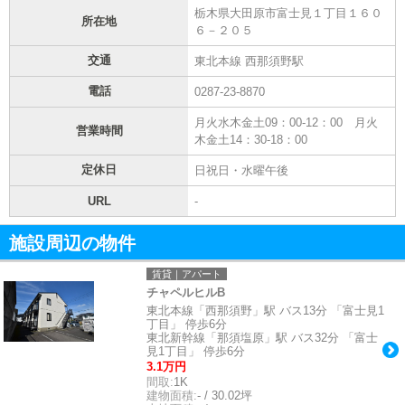
栃木県大田原市富士見１丁目１６０
所在地
６－２０５
交通
東北本線 西那須野駅
電話
0287-23-8870
月火水木金土09：00-12：00 月火
営業時間
木金土14：30-18：00
定休日
日祝日・水曜午後
URL
-
施設周辺の物件
賃貸｜アパート
チャペルヒルB
東北本線「西那須野」駅 バス13分 「富士見1
丁目」 停歩6分
東北新幹線「那須塩原」駅 バス32分 「富士
見1丁目」 停歩6分
3.1万円
間取:
1K
建物面積:
- / 30.02坪