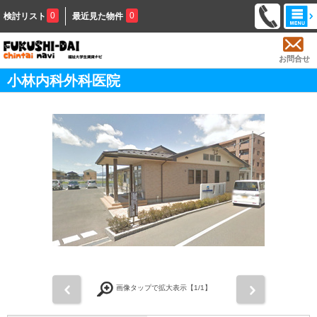
0
0
検討リスト
最近見た物件
お問合せ
小林内科外科医院
前
次
画像タップで拡大表示【
1
/1】