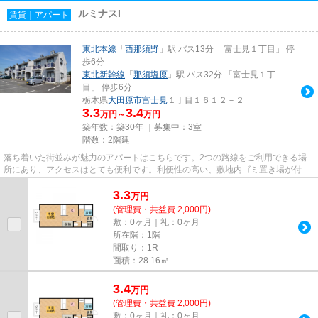
ルミナスI
賃貸｜アパート
東北本線
「
西那須野
」駅 バス13分 「富士見１丁目」 停
歩6分
東北新幹線
「
那須塩原
」駅 バス32分 「富士見１丁
目」 停歩6分
栃木県
大田原市
富士見
１丁目１６１２－２
3.3
3.4
万円～
万円
築年数：築30年 ｜募集中：
3室
階数：2階建
落ち着いた街並みが魅力のアパートはこちらです。2つの路線をご利用できる場
所にあり、アクセスはとても便利です。利便性の高い、敷地内ゴミ置き場が付い
ています。大田原市エリアで賃...
3.3
万
円
(管理費・共益費 2,000円)
敷：0ヶ月｜礼：0ヶ月
所在階：1階
間取り：1R
面積：28.16㎡
3.4
万
円
(管理費・共益費 2,000円)
敷：0ヶ月｜礼：0ヶ月