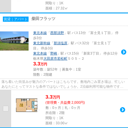
間取り：1K
面積：27.32㎡
柴田フラッツ
賃貸｜アパート
東北本線
「
西那須野
」駅 バス13分 「富士見１丁目」 停
歩3分
東北新幹線
「
那須塩原
」駅 バス32分 「富士見１丁
目」 停歩3分
東北本線
「
野崎
」駅 バス15分 「新富3丁目」 停歩12分
栃木県
大田原市
若松町
５０５－２
3.3
万円
築年数：築52年 ｜募集中：
1室
階数：2階建
落ち着いた街並みが魅力のアパートはこちらです。敷地内ごみ置き場は、忙しい
あなたにとってマストな条件ではないでしょうか。2沿線利用可能な物件です。
初期費用をカードでお支払いい...
3.3
万
円
(管理費・共益費 2,000円)
敷：0ヶ月｜礼：0ヶ月
所在階：2階
間取り：1K
面積：33.00㎡