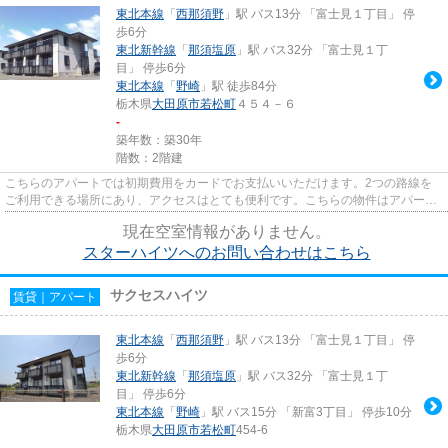
東北本線
「
西那須野
」駅 バス13分 「富士見１丁目」 停
歩6分
東北新幹線
「
那須塩原
」駅 バス32分 「富士見１丁
目」 停歩6分
東北本線
「
野崎
」駅 徒歩84分
栃木県
大田原市
若松町
４５４－６
-
築年数：築30年
階数：2階建
こちらのアパートでは初期費用をカードでお支払いいただけます。2つの路線を
ご利用できる場所にあり、アクセスはとても便利です。こちらの物件はアパート
です。こちらのアパートは、敷...
現在空室情報がありません。
スターハイツへのお問い合わせはこちら
サクセスハイツ
賃貸｜アパート
東北本線
「
西那須野
」駅 バス13分 「富士見１丁目」 停
歩6分
東北新幹線
「
那須塩原
」駅 バス32分 「富士見１丁
目」 停歩6分
東北本線
「
野崎
」駅 バス15分 「新富3丁目」 停歩10分
栃木県
大田原市
若松町
454-6