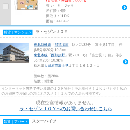
(管理費・共益費 3,000円)
敷：-｜礼：0ヶ月
所在階：4階
間取り：1LDK
面積：44.04㎡
ラ・セゾンＪＯＹ
賃貸｜マンション
東北新幹線
「
那須塩原
」駅 バス32分 「富士見1丁目」 停
歩5分車20分 10.3km
東北本線
「
西那須野
」駅 バス13分 「富士見1丁目」 停歩
5分車20分 10.3km
栃木県
大田原市
富士見
１丁目１６１２－１
-
築年数：築28年
階数：3階建
インターネット無料で使い放題の１ＤＫ物件！浄水器付き！１Ｋよりも少し広め
のお部屋でお探しの方にオススメ！！２人での入居も可能です♪
現在空室情報がありません。
ラ・セゾンＪＯＹへのお問い合わせはこちら
スターハイツ
賃貸｜アパート