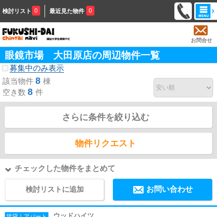
0
0
検討リスト
最近見た物件
お問合せ
眼鏡市場 大田原店の周辺物件一覧
募集中のみ表示
8
該当物件
棟
8
空き数
件
さらに条件を絞り込む
物件リクエスト
チェックした物件をまとめて
検討リストに追加
お問い合わせ
ウッドハイツ
賃貸｜アパート