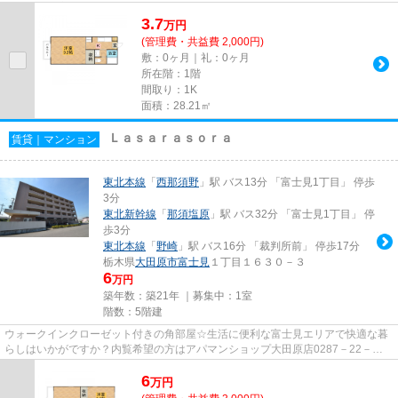
す。三和住宅 アパマンショッ...
3.7
万
円
(管理費・共益費 2,000円)
敷：0ヶ月｜礼：0ヶ月
所在階：1階
間取り：1K
面積：28.21㎡
Ｌａｓａｒａｓｏｒａ
賃貸｜マンション
東北本線
「
西那須野
」駅 バス13分 「富士見1丁目」 停歩
3分
東北新幹線
「
那須塩原
」駅 バス32分 「富士見1丁目」 停
歩3分
東北本線
「
野崎
」駅 バス16分 「裁判所前」 停歩17分
栃木県
大田原市
富士見
１丁目１６３０－３
6
万円
築年数：築21年 ｜募集中：
1室
階数：5階建
ウォークインクローゼット付きの角部屋☆生活に便利な富士見エリアで快適な暮
らしはいかがですか？内覧希望の方はアパマンショップ大田原店0287－22－
3030までご連絡下さいませ☆
6
万
円