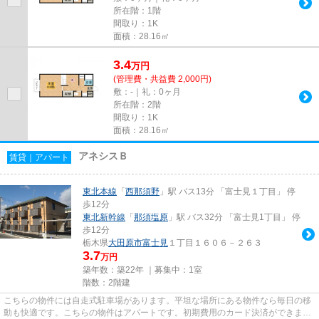
所在階：1階
間取り：1K
面積：28.16㎡
3.4
万
円
(管理費・共益費 2,000円)
敷：-｜礼：0ヶ月
所在階：2階
間取り：1K
面積：28.16㎡
アネシスＢ
賃貸｜アパート
東北本線
「
西那須野
」駅 バス13分 「富士見１丁目」 停
歩12分
東北新幹線
「
那須塩原
」駅 バス32分 「富士見1丁目」 停
歩12分
栃木県
大田原市
富士見
１丁目１６０６－２６３
3.7
万円
築年数：築22年 ｜募集中：
1室
階数：2階建
こちらの物件には自走式駐車場があります。平坦な場所にある物件なら毎日の移
動も快適です。こちらの物件はアパートです。初期費用のカード決済ができま