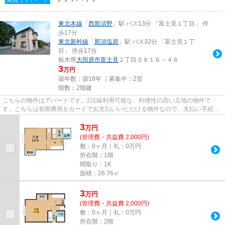
東北本線
「
西那須野
」駅 バス13分 「富士見１丁目」 停
歩17分
東北新幹線
「
那須塩原
」駅 バス32分 「富士見１丁
目」 停歩17分
栃木県
大田原市
富士見
２丁目３８１６－４６
3
万円
築年数：築18年 ｜募集中：
2室
階数：2階建
こちらの物件はアパートです。2沿線利用可能な、利便性の高い立地の物件で
す。こちらは初期費用をカードでお支払いいただける物件なので、支払い手続き
の手間が省けます。ごみ捨ての煩...
3
万
円
(管理費・共益費 2,000円)
敷：0ヶ月｜礼：0万円
所在階：1階
間取り：1K
面積：26.76㎡
3
万
円
(管理費・共益費 2,000円)
敷：0ヶ月｜礼：0万円
所在階：2階