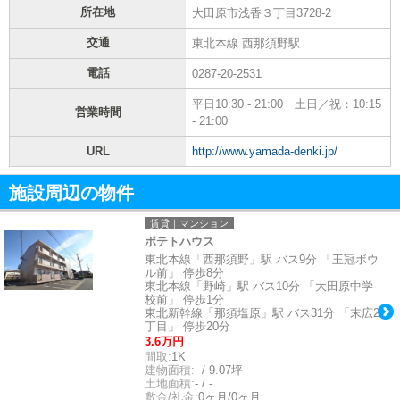
所在地
大田原市浅香３丁目3728-2
交通
東北本線 西那須野駅
電話
0287-20-2531
平日10:30 - 21:00 土日／祝：10:15
営業時間
- 21:00
URL
http://www.yamada-denki.jp/
施設周辺の物件
賃貸｜マンション
ポテトハウス
東北本線「西那須野」駅 バス9分 「王冠ボウ
ル前」 停歩8分
東北本線「野崎」駅 バス10分 「大田原中学
校前」 停歩1分
東北新幹線「那須塩原」駅 バス31分 「末広2
丁目」 停歩20分
3.6万円
間取:
1K
建物面積:
- / 9.07坪
土地面積:
- / -
敷金/礼金:
0ヶ月/0ヶ月