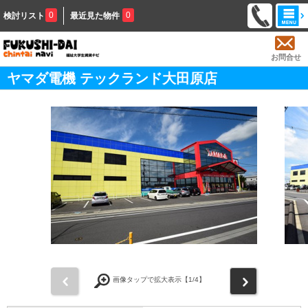
0
0
検討リスト
最近見た物件
お問合せ
ヤマダ電機 テックランド大田原店
前
次
画像タップで拡大表示【
1
/4】