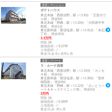
賃貸｜マンション
ポテトハウス
東北本線「西那須野」駅 バス9分 「王冠ボウ
ル前」 停歩8分
東北本線「野崎」駅 バス10分 「大田原中学
校前」 停歩1分
東北新幹線「那須塩原」駅 バス31分 「末広2
丁目」 停歩20分
3.3万円
間取:
1K
建物面積:
- / 9.07坪
土地面積:
- / -
敷金/礼金:
0ヶ月/0ヶ月
賃貸｜アパート
ラ・ルーナ浅香
東北本線「西那須野」駅 バス10分 「カンセ
キ前」 停歩4分
東北新幹線「那須塩原」駅 バス30分 「室井
病院前」 停歩9分
東北本線「野崎」駅 バス12分 「さいとうハ
ート＆キッズクリニック前」 停歩5分
3万円
間取:
1K
建物面積:
- / 6.00坪
土地面積:
- / -
敷金/礼金:
-/0ヶ月