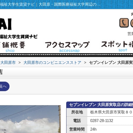
セブンイレブン 大田原実取店情報ページ｜福祉大学生賃貸ナビ｜大田原・国際医療福祉大学周辺の賃貸マンション・アパート情報
営業
大田原市
>
大田原市のコンビニエンスストア
>
セブンイレブン 大田原
店
覧へ
セブンイレブン 大田原実取店の詳細
所在地
栃木県大田原市実取８０
電話
0287-28-1132
営業時間
24h