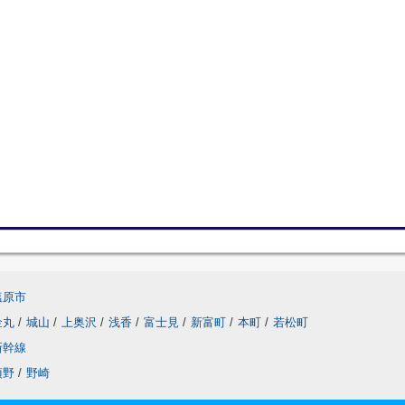
塩原市
金丸
/
城山
/
上奥沢
/
浅香
/
富士見
/
新富町
/
本町
/
若松町
新幹線
須野
/
野崎