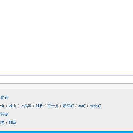
塩原市
金丸
/
城山
/
上奥沢
/
浅香
/
富士見
/
新富町
/
本町
/
若松町
新幹線
須野
/
野崎