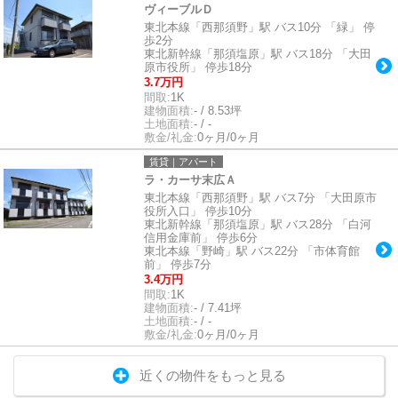
ヴィーブルＤ
東北本線「西那須野」駅 バス10分 「緑」 停
歩2分
東北新幹線「那須塩原」駅 バス18分 「大田
原市役所」 停歩18分
3.7万円
間取:
1K
建物面積:
- / 8.53坪
土地面積:
- / -
敷金/礼金:
0ヶ月/0ヶ月
賃貸｜アパート
ラ・カーサ末広Ａ
東北本線「西那須野」駅 バス7分 「大田原市
役所入口」 停歩10分
東北新幹線「那須塩原」駅 バス28分 「白河
信用金庫前」 停歩6分
東北本線「野崎」駅 バス22分 「市体育館
前」 停歩7分
3.4万円
間取:
1K
建物面積:
- / 7.41坪
土地面積:
- / -
敷金/礼金:
0ヶ月/0ヶ月
近くの物件をもっと見る