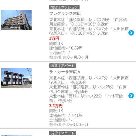
賃貸｜マンション
フレグランス末広
東北本線「那須塩原」駅 バス28分 「白河信
用金庫前」 停歩1分車16分 8.2km
東北本線「西那須野」駅 バス7分 「大田原市
役所入口」 停歩10分車9分 3.7km
3万円
間取:
1K
建物面積:
- / 6.89坪
土地面積:
- / -
敷金/礼金:
0ヶ月/0ヶ月
賃貸｜アパート
ラ・カーサ末広Ａ
東北本線「西那須野」駅 バス7分 「大田原市
役所入口」 停歩10分
東北新幹線「那須塩原」駅 バス28分 「白河
信用金庫前」 停歩6分
東北本線「野崎」駅 バス22分 「市体育館
前」 停歩7分
3.4万円
間取:
1K
建物面積:
- / 7.41坪
土地面積:
- / -
敷金/礼金:
0ヶ月/0ヶ月
賃貸｜アパート