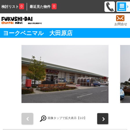
0
0
検討リスト
最近見た物件
お問合せ
ヨークベニマル 大田原店
前
次
画像タップで拡大表示【
1
/2】