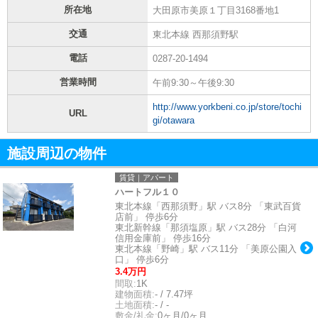
所在地
大田原市美原１丁目3168番地1
交通
東北本線 西那須野駅
電話
0287-20-1494
営業時間
午前9:30～午後9:30
http://www.yorkbeni.co.jp/store/tochi
URL
gi/otawara
施設周辺の物件
賃貸｜アパート
ハートフル１０
東北本線「西那須野」駅 バス8分 「東武百貨
店前」 停歩6分
東北新幹線「那須塩原」駅 バス28分 「白河
信用金庫前」 停歩16分
東北本線「野崎」駅 バス11分 「美原公園入
口」 停歩6分
3.4万円
間取:
1K
建物面積:
- / 7.47坪
土地面積:
- / -
敷金/礼金:
0ヶ月/0ヶ月