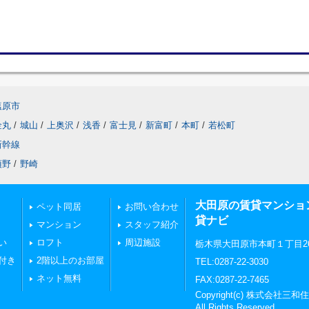
塩原市
金丸
/
城山
/
上奥沢
/
浅香
/
富士見
/
新富町
/
本町
/
若松町
新幹線
須野
/
野崎
大田原の賃貸マンショ
ペット同居
お問い合わせ
貸ナビ
マンション
スタッフ紹介
い
ロフト
周辺施設
栃木県大田原市本町１丁目269
付き
2階以上のお部屋
TEL:0287-22-3030
ネット無料
FAX:0287-22-7465
Copyright(c) 株式会
All Rights Reserved.