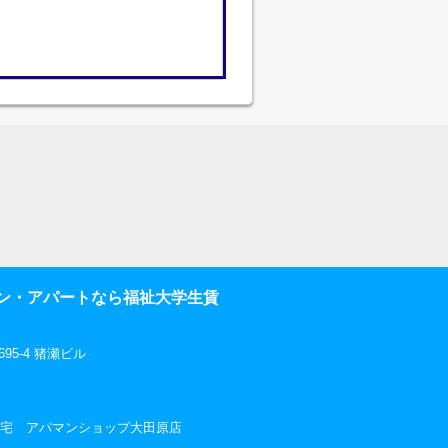
ン・アパートなら福祉大学生賃
5-4 猪瀬ビル
社三和住宅 アパマンショップ大田原店