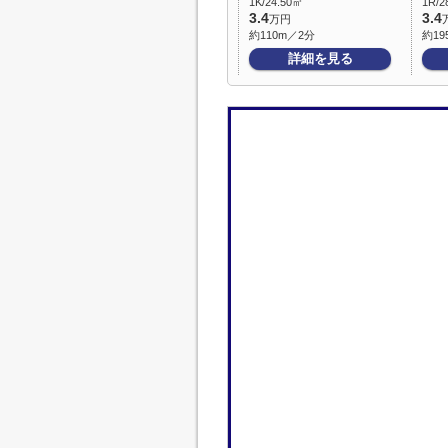
1K/24.50㎡
1R/2
3.4
3.4
万円
約110m／2分
約19
詳細を見る