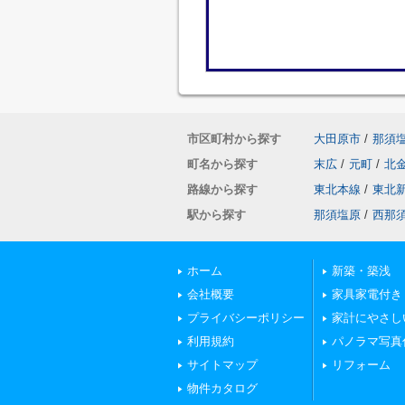
市区町村から探す
大田原市
/
那須
町名から探す
末広
/
元町
/
北
路線から探す
東北本線
/
東北
駅から探す
那須塩原
/
西那
ホーム
新築・築浅
会社概要
家具家電付き
プライバシーポリシー
家計にやさし
利用規約
パノラマ写真
サイトマップ
リフォーム
物件カタログ