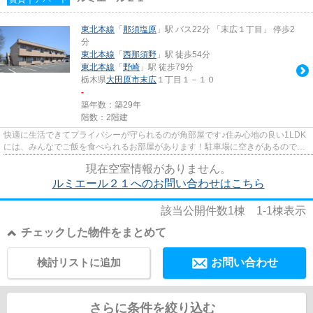
東北本線
「
那須塩原
」駅 バス22分 「末広１丁目」 停歩2
分
東北本線
「
西那須野
」駅 徒歩54分
東北本線
「
野崎
」駅 徒歩79分
栃木県
大田原市
末広
１丁目１－１０
-
築年数：築29年
階数：2階建
快適に生活できてプライバシーが守られるのが角部屋です♪住み心地の良い1LDK
には、みんなでご飯を食べられるお部屋があります！駐車場に空きがあるので車
を駐車するスペースにお困りの...
現在空室情報がありません。
ルミエール２１へのお問い合わせはこちら
該当公開件数
1
棟
1-1
棟表示
チェックした物件をまとめて
検討リストに追加
お問い合わせ
さらに条件を絞り込む