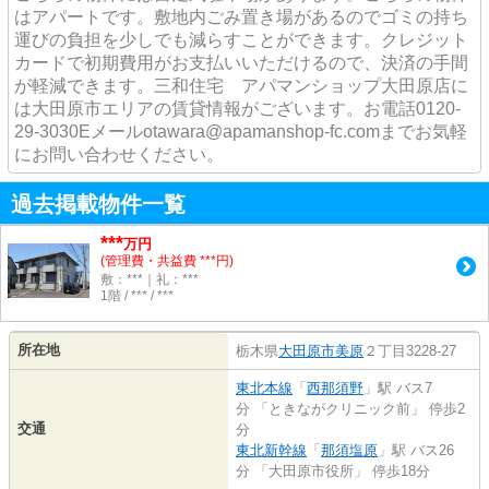
はアパートです。敷地内ごみ置き場があるのでゴミの持ち
運びの負担を少しでも減らすことができます。クレジット
カードで初期費用がお支払いいただけるので、決済の手間
が軽減できます。三和住宅 アパマンショップ大田原店に
は大田原市エリアの賃貸情報がございます。お電話0120-
29-3030Eメールotawara@apamanshop-fc.comまでお気軽
にお問い合わせください。
過去掲載物件一覧
***
万円
(管理費・共益費 ***円)
敷：***｜礼：***
1階 / *** / ***
所在地
栃木県
大田原市
美原
２丁目3228-27
東北本線
「
西那須野
」駅 バス7
分 「ときながクリニック前」 停歩2
交通
分
東北新幹線
「
那須塩原
」駅 バス26
分 「大田原市役所」 停歩18分