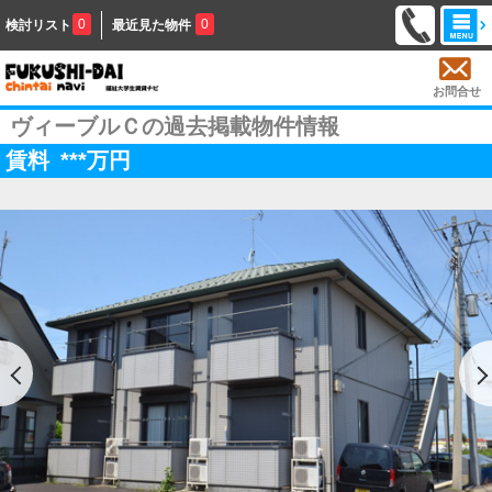
0
0
検討リスト
最近見た物件
お問合せ
ヴィーブルＣの過去掲載物件情報
賃料
***
万円