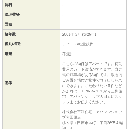
賃料
-
管理費等
-
面積
-
築年数
2001年 3月 (築25年)
種別/構造
アパート/軽量鉄骨
階建
2階建
こちらの物件はアパートです。初期
費用のカード決済ができます。自走
式の駐車場がある物件です。敷地内
ごみ置き場付き物件でゴミ出しを楽
備考
にできます。こだわりたい条件など
があれば、0120-29-3030から三和住
宅 アパマンショップ大田原店スタ
ッフまでお伝えください。
株式会社三和住宅 アパマンショッ
プ大田原店
栃木県大田原市本町１丁目2695-4 猪
瀬ビル