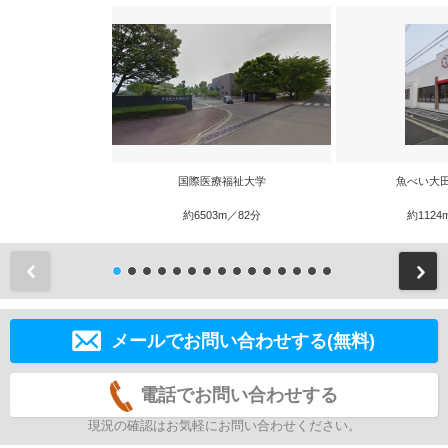
国際医療福祉大学
魚べい大
約6503m／82分
約1124
前
メールでお問い合わせする(無料)
電話でお問い合わせする
現況の確認はお気軽にお問い合わせください。