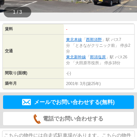
1 / 3
賃料
-
東北本線
「
西那須野
」駅 バス7
分 「ときながクリニック前」 停歩2
交通
分
東北新幹線
「
那須塩原
」駅 バス26
分 「大田原市役所」 停歩18分
間取り(面積)
-(-)
築年月
2001年 3月(築25年)
メールでお問い合わせする(無料)
電話でお問い合わせする
こちらの物件には自走式駐車場があります。こちらの物件