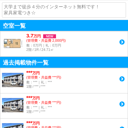
大学まで徒歩４分のインターネット無料です！
家具家電つき☆
空室一覧
3.7
万
円
NEW
(管理費・共益費 2,000円)
敷：0万円｜礼：0万円
2階 / 1R / 24.71㎡
過去掲載物件一覧
***
万円
(管理費・共益費 ***円)
敷：***｜礼：***
1階 / *** / ***
***
万円
(管理費・共益費 ***円)
敷：***｜礼：***
1階 / *** / ***
***
万円
(管理費・共益費 ***円)