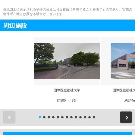
※地図上に表示される物件の位置は付近住所に所在することを表すものであり、実際の
物件所在地とは異なる場合がございます。
周辺施設
国際医療福祉大学
国際医療福祉
約500m／7分
約244
前