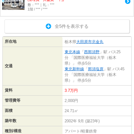
敷：***｜礼：***
1階 / *** / ***
全5件を表示する
所在地
栃木県
大田原市
北金丸
東北本線
「
西那須野
」駅 バス25
分 「国際医療福祉大学（栃木
県）」 停歩5分
交通
東北新幹線
「
那須塩原
」駅 バス45
分 「国際医療福祉大学（栃木
県）」 停歩5分
賃料
3.7万円
管理費等
2,000円
面積
24.71㎡
築年数
2002年 9月 (築23年)
種別/構造
アパート/軽量鉄骨