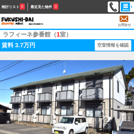
0
0
検討リスト
最近見た物件
お問合せ
ラフィーネ参番館（
1
室）
賃料
3.7万円
空室情報を確認