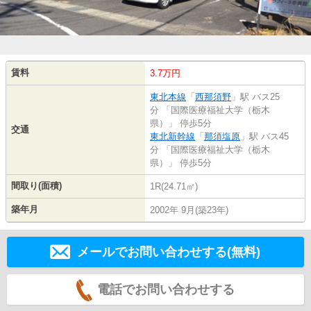
賃料
3.7万円
東北本線
「
西那須野
」駅 バス25
分 「国際医療福祉大学（栃木
県）」 停歩5分
交通
東北新幹線
「
那須塩原
」駅 バス45
分 「国際医療福祉大学（栃木
県）」 停歩5分
間取り(面積)
1R(24.71㎡)
築年月
2002年 9月(築23年)
メールでお問い合わせする(無料)
電話でお問い合わせする