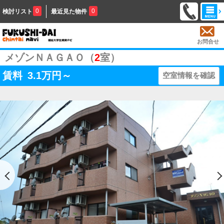
0
0
検討リスト
最近見た物件
お問合せ
メゾンＮＡＧＡＯ（
2
室）
賃料
3.1
万円～
空室情報を確認