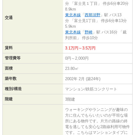
分 「富士見１丁目」 停歩6分車20分
8.9km
東北本線
「
西那須野
」駅 バス13
交通
分 「富士見1丁目」 停歩6分車13分
5.9km
東北本線
「
野崎
」駅 バス16分 「裁
判所前」 停歩10分
賃料
3.1万円～3.5万円
管理費等
0円～2,000円
面積
23.80㎡
築年数
2002年 2月 (築24年)
種別/構造
マンション/鉄筋コンクリート
階建
3階建
ウォーキングやランニングが趣味の
方に住んでもらいたいのが平坦な場
所にある物件です。片方の路線の終
電を逃しても安心な2路線利用可物件
です。こちらはマンションタイプに