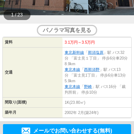
1 / 23
パノラマ写真を見る
賃料
3.1万円～3.5万円
東北新幹線
「
那須塩原
」駅 バス32
分 「富士見１丁目」 停歩6分車20分
8.9km
東北本線
「
西那須野
」駅 バス13
交通
分 「富士見1丁目」 停歩6分車13分
5.9km
東北本線
「
野崎
」駅 バス16分 「裁
判所前」 停歩10分
間取り(面積)
1K(23.80㎡)
築年月
2002年 2月(築24年)
メールでお問い合わせする(無料)