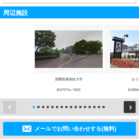
周辺施設
国際医療福祉大学
おう
約4727m／60分
約390
前
メールでお問い合わせする(無料)