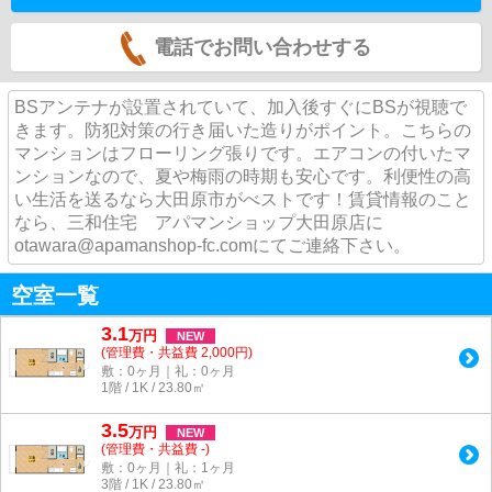
電話でお問い合わせする
BSアンテナが設置されていて、加入後すぐにBSが視聴で
きます。防犯対策の行き届いた造りがポイント。こちらの
マンションはフローリング張りです。エアコンの付いたマ
ンションなので、夏や梅雨の時期も安心です。利便性の高
い生活を送るなら大田原市がべストです！賃貸情報のこと
なら、三和住宅 アパマンショップ大田原店に
otawara@apamanshop-fc.comにてご連絡下さい。
空室一覧
3.1
万
円
NEW
(管理費・共益費 2,000円)
敷：0ヶ月｜礼：0ヶ月
1階 / 1K / 23.80㎡
3.5
万
円
NEW
(管理費・共益費 -)
敷：0ヶ月｜礼：1ヶ月
3階 / 1K / 23.80㎡