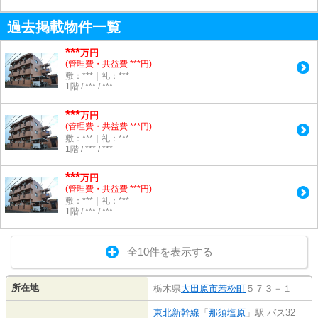
過去掲載物件一覧
***
万円
(管理費・共益費 ***円)
敷：***｜礼：***
1階 / *** / ***
***
万円
(管理費・共益費 ***円)
敷：***｜礼：***
1階 / *** / ***
***
万円
(管理費・共益費 ***円)
敷：***｜礼：***
1階 / *** / ***
全10件を表示する
所在地
栃木県
大田原市
若松町
５７３－１
東北新幹線
「
那須塩原
」駅 バス32