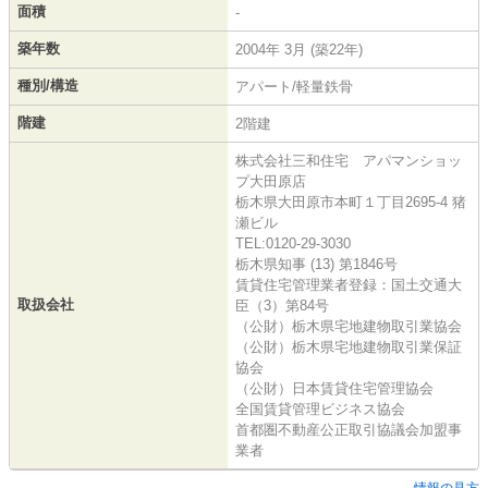
面積
-
築年数
2004年 3月 (築22年)
種別/構造
アパート/軽量鉄骨
階建
2階建
株式会社三和住宅 アパマンショッ
プ大田原店
栃木県大田原市本町１丁目2695-4 猪
瀬ビル
TEL:0120-29-3030
栃木県知事 (13) 第1846号
賃貸住宅管理業者登録：国土交通大
取扱会社
臣（3）第84号
（公財）栃木県宅地建物取引業協会
（公財）栃木県宅地建物取引業保証
協会
（公財）日本賃貸住宅管理協会
全国賃貸管理ビジネス協会
首都圏不動産公正取引協議会加盟事
業者