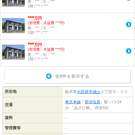
敷：***｜礼：***
1階 / *** / ***
***
万円
(管理費・共益費 ***円)
敷：***｜礼：***
1階 / *** / ***
***
万円
(管理費・共益費 ***円)
敷：***｜礼：***
1階 / *** / ***
全6件を表示する
所在地
栃木県
大田原市
城山
２丁目９－２３
東北本線
「
那須塩原
」駅 バス24
交通
分 「あさひ橋」 停歩5分
賃料
-
管理費等
-