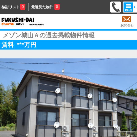
0
0
検討リスト
最近見た物件
お問合せ
メゾン城山Ａの過去掲載物件情報
賃料
***
万円