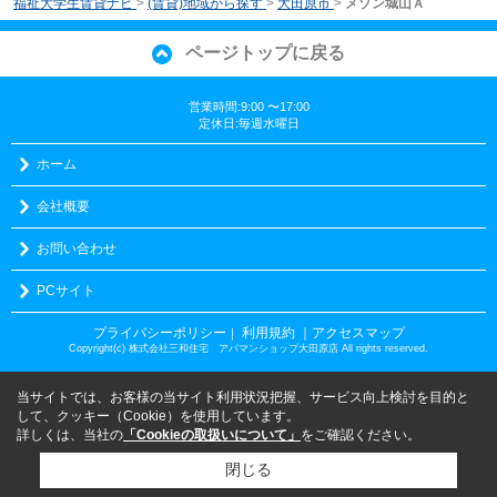
福祉大学生賃貸ナビ
>
(賃貸)地域から探す
>
大田原市
>
メゾン城山Ａ
ページトップに戻る
営業時間:9:00 〜17:00
定休日:毎週水曜日
ホーム
会社概要
お問い合わせ
PCサイト
プライバシーポリシー
利用規約
｜アクセスマップ
｜
Copyright(c) 株式会社三和住宅 アパマンショップ大田原店 All rights reserved.
当サイトでは、お客様の当サイト利用状況把握、サービス向上検討を目的と
して、クッキー（Cookie）を使用しています。
詳しくは、当社の
「Cookieの取扱いについて」
をご確認ください。
閉じる