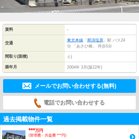
賃料
-
東北本線
「
那須塩原
」駅 バス24
交通
分 「あさひ橋」 停歩5分
間取り(面積)
-(-)
築年月
2004年 3月(築22年)
メールでお問い合わせする(無料)
電話でお問い合わせする
過去掲載物件一覧
***
万円
(管理費・共益費 ***円)