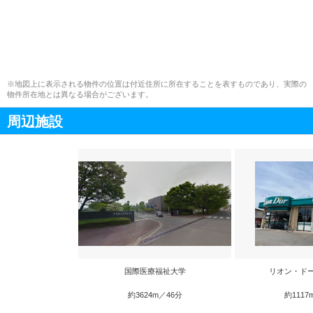
※地図上に表示される物件の位置は付近住所に所在することを表すものであり、実際の
物件所在地とは異なる場合がございます。
周辺施設
国際医療福祉大学
リオン・ド
約3624m／46分
約1117