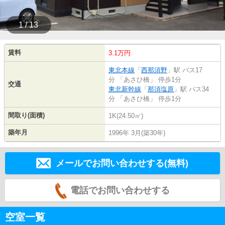
1 / 13
賃料
3.1万円
東北本線
「
西那須野
」駅 バス17
分 「あさひ橋」 停歩1分
交通
東北新幹線
「
那須塩原
」駅 バス34
分 「あさひ橋」 停歩1分
間取り(面積)
1K(24.50㎡)
築年月
1996年 3月(築30年)
メールでお問い合わせする(無料)
電話でお問い合わせする
空室一覧