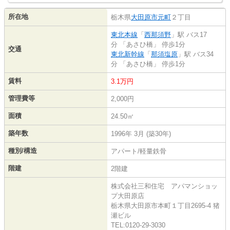
所在地
栃木県
大田原市
元町
２丁目
東北本線
「
西那須野
」駅 バス17
分 「あさひ橋」 停歩1分
交通
東北新幹線
「
那須塩原
」駅 バス34
分 「あさひ橋」 停歩1分
賃料
3.1万円
管理費等
2,000円
面積
24.50㎡
築年数
1996年 3月 (築30年)
種別/構造
アパート/軽量鉄骨
階建
2階建
株式会社三和住宅 アパマンショッ
プ大田原店
栃木県大田原市本町１丁目2695-4 猪
瀬ビル
TEL:0120-29-3030