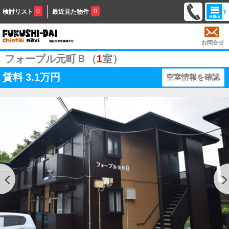
0
0
検討リスト
最近見た物件
お問合せ
フォーブル元町Ｂ（
1
室）
賃料
3.1万円
空室情報を確認