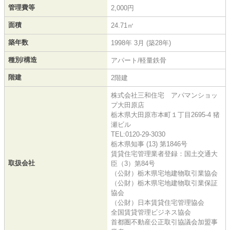
管理費等
2,000円
面積
24.71㎡
築年数
1998年 3月 (築28年)
種別/構造
アパート/軽量鉄骨
階建
2階建
株式会社三和住宅 アパマンショッ
プ大田原店
栃木県大田原市本町１丁目2695-4 猪
瀬ビル
TEL:0120-29-3030
栃木県知事 (13) 第1846号
賃貸住宅管理業者登録：国土交通大
取扱会社
臣（3）第84号
（公財）栃木県宅地建物取引業協会
（公財）栃木県宅地建物取引業保証
協会
（公財）日本賃貸住宅管理協会
全国賃貸管理ビジネス協会
首都圏不動産公正取引協議会加盟事