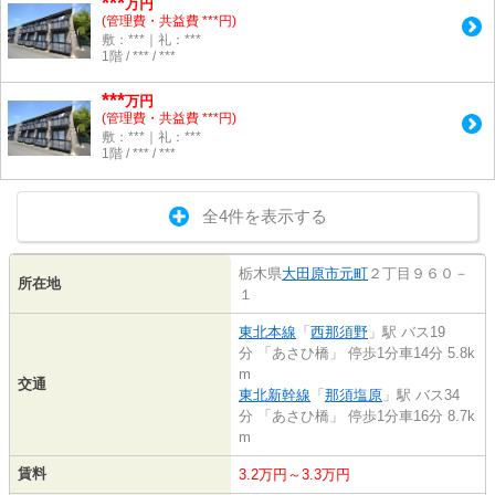
***
万円
(管理費・共益費 ***円)
敷：***｜礼：***
1階 / *** / ***
***
万円
(管理費・共益費 ***円)
敷：***｜礼：***
1階 / *** / ***
全4件を表示する
栃木県
大田原市
元町
２丁目９６０－
所在地
１
東北本線
「
西那須野
」駅 バス19
分 「あさひ橋」 停歩1分車14分 5.8k
m
交通
東北新幹線
「
那須塩原
」駅 バス34
分 「あさひ橋」 停歩1分車16分 8.7k
m
賃料
3.2万円～3.3万円