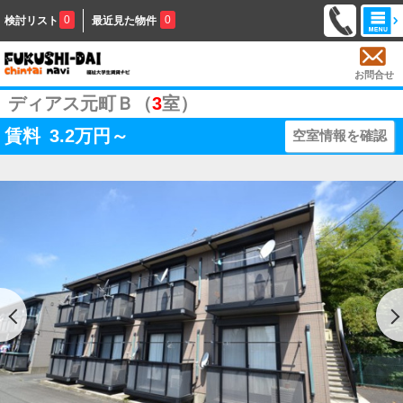
0
0
検討リスト
最近見た物件
お問合せ
ディアス元町Ｂ（
3
室）
賃料
3.2
万円～
空室情報を確認