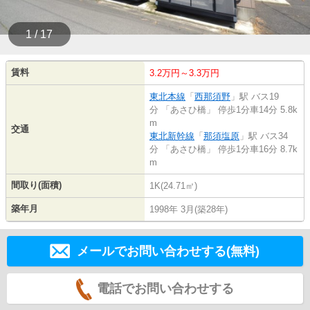
1 / 17
賃料
3.2万円～3.3万円
東北本線
「
西那須野
」駅 バス19
分 「あさひ橋」 停歩1分車14分 5.8k
m
交通
東北新幹線
「
那須塩原
」駅 バス34
分 「あさひ橋」 停歩1分車16分 8.7k
m
間取り(面積)
1K(24.71㎡)
築年月
1998年 3月(築28年)
メールでお問い合わせする(無料)
電話でお問い合わせする