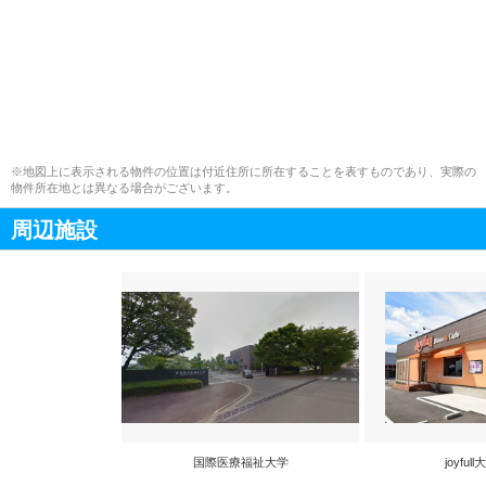
※地図上に表示される物件の位置は付近住所に所在することを表すものであり、実際の
物件所在地とは異なる場合がございます。
周辺施設
国際医療福祉大学
joyfu