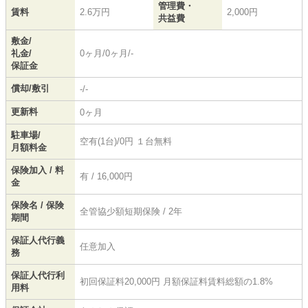
管理費・
賃料
2.6万円
2,000円
共益費
敷金/
礼金/
0ヶ月/0ヶ月/-
保証金
償却/敷引
-/-
更新料
0ヶ月
駐車場/
空有(1台)/0円 １台無料
月額料金
保険加入 / 料
有 / 16,000円
金
保険名 / 保険
全管協少額短期保険 / 2年
期間
保証人代行義
任意加入
務
保証人代行利
初回保証料20,000円 月額保証料賃料総額の1.8%
用料