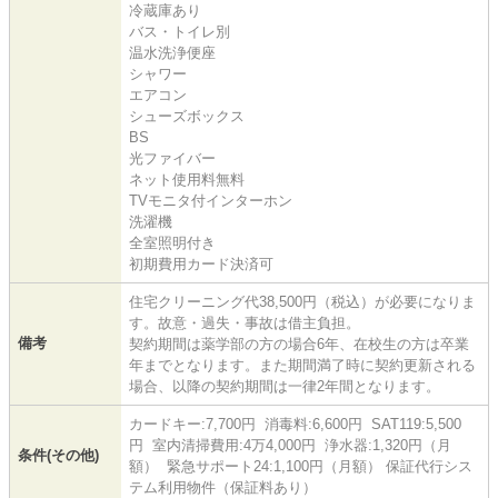
冷蔵庫あり
バス・トイレ別
温水洗浄便座
シャワー
エアコン
シューズボックス
BS
光ファイバー
ネット使用料無料
TVモニタ付インターホン
洗濯機
全室照明付き
初期費用カード決済可
住宅クリーニング代38,500円（税込）が必要になりま
す。故意・過失・事故は借主負担。
備考
契約期間は薬学部の方の場合6年、在校生の方は卒業
年までとなります。また期間満了時に契約更新される
場合、以降の契約期間は一律2年間となります。
カードキー:7,700円 消毒料:6,600円 SAT119:5,500
円 室内清掃費用:4万4,000円 浄水器:1,320円（月
条件(その他)
額） 緊急サポート24:1,100円（月額） 保証代行シス
テム利用物件（保証料あり）