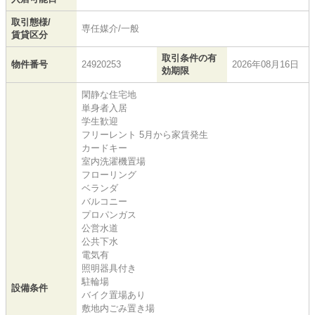
取引態様/
専任媒介/一般
賃貸区分
取引条件の有
物件番号
24920253
2026年08月16日
効期限
閑静な住宅地
単身者入居
学生歓迎
フリーレント 5月から家賃発生
カードキー
室内洗濯機置場
フローリング
ベランダ
バルコニー
プロパンガス
公営水道
公共下水
電気有
照明器具付き
駐輪場
設備条件
バイク置場あり
敷地内ごみ置き場