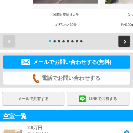
国際医療福祉大学
な
約771m／10分
約4109
前
メールでお問い合わせする(無料)
電話でお問い合わせする
メールで共有する
LINEで共有する
空室一覧
2.9万円