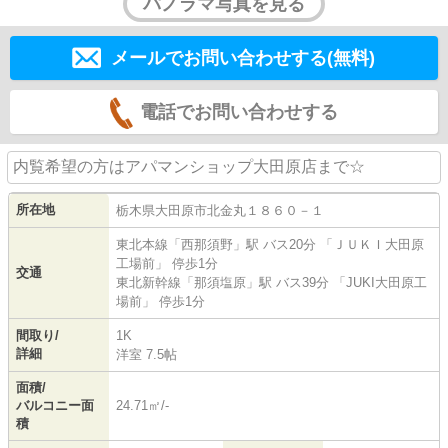
パノラマ写真を見る
メールでお問い合わせする(無料)
電話でお問い合わせする
内覧希望の方はアパマンショップ大田原店まで☆
所在地
栃木県
大田原市
北金丸
１８６０－１
東北本線
「
西那須野
」駅 バス20分 「ＪＵＫＩ大田原
工場前」 停歩1分
交通
東北新幹線
「
那須塩原
」駅 バス39分 「JUKI大田原工
場前」 停歩1分
間取り/
1K
詳細
洋室 7.5帖
面積/
バルコニー面
24.71㎡/-
積