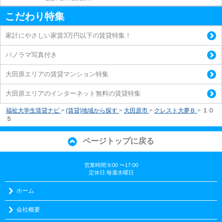
こだわり特集
家計にやさしい家賃3万円以下の賃貸特集！
パノラマ写真付き
大田原エリアの賃貸マンション特集
大田原エリアのインターネット無料の賃貸特集
福祉大学生賃貸ナビ
>
(賃貸)地域から探す
>
大田原市
>
クレスト大夢Ｂ
>
１０
５
ページトップに戻る
営業時間:9:00 〜17:00
定休日:毎週水曜日
ホーム
会社概要