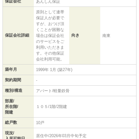
保証会社
あんしん保証
原則として連帯
保証人が必要で
すが、おつけ頂
くことが困難な
保証会社詳細
向き
場合は保証会社
南東
のサービスをご
利用いただきま
す。その他保証
会社利用可能。
築年月
1999年 1月 (築27年)
契約期間
-
種別/構造
アパート/軽量鉄骨
部屋/
所在階/
１０５/1階/2階建
階建
総戸数
10戸
現況/
居住中/2026年03月中旬予定
入居可能日