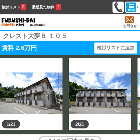
0
1
検討リスト
最近見た物件
お問合せ
クレスト大夢Ｂ １０５
賃料
2.6
万円
検討リストに追加
1/21
2/21